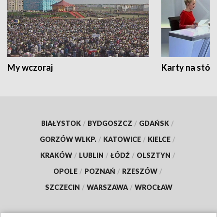
My wczoraj
Karty na stół:
BIAŁYSTOK
/
BYDGOSZCZ
/
GDAŃSK
/
GORZÓW WLKP.
/
KATOWICE
/
KIELCE
/
KRAKÓW
/
LUBLIN
/
ŁÓDŹ
/
OLSZTYN
/
OPOLE
/
POZNAŃ
/
RZESZÓW
/
SZCZECIN
/
WARSZAWA
/
WROCŁAW