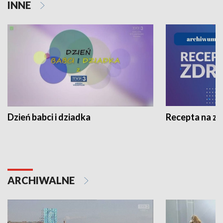
INNE
Dzień babci i dziadka
Recepta na z
ARCHIWALNE