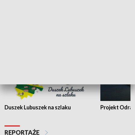
Kalejdoskop
Sołtys na med
WYPOCZYNEK I REKREACJA
Duszek Lubuszek na szlaku
Projekt Odra
REPORTAŻE