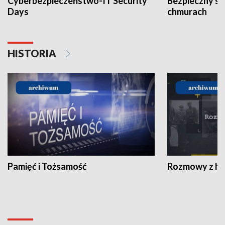
Cyberbezpieczeństwo-IT Security
Bezpieczny s
Days
chmurach
HISTORIA
Pamięć i Tożsamość
Rozmowy z his