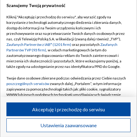
Szanujemy Twoją prywatność
Dołącz do nas:
Kliknij "Akceptuję i przechodzę do serwisu", aby wyrazić zgody na
korzystanie z technologii automatycznego śledzenia i zbierania danych,
TVP
dostęp do informacji na Twoim urządzeniu końcowym i ich
Abonament TVP
przechowywanie oraz na przetwarzanie Twoich danych osobowych przez
Regulamin TVP
nas, czyli Telewizję Polską S.A. w likwidacji (zwaną dalej również „TVP”),
Emisja w TVP
Polityka prywatności
Zaufanych Partnerów z IAB* (1201 firm)
oraz pozostałych
Zaufanych
Partnerów TVP (93 firm)
, w celach marketingowych (w tym do
Centrum informacji TVP
Moje zgody
zautomatyzowanego dopasowania reklam do Twoich zainteresowań i
mierzenia ich skuteczności) i pozostałych, które wskazujemy poniżej, a
Naziemna Telewizja Cyfrowa
Pomoc
także zgody na udostępnianie przez nas identyfikatora PPID do Google.
Sklep TVP
Biuro reklamy
Twoje dane osobowe zbierane podczas odwiedzania przez Ciebie naszych
Rada Programowa
Kontakt
poszczególnych serwisów
zwanych dalej „Portalem”, w tym informacje
zapisywane za pomocą technologii takich jak: pliki cookie, sygnalizatory
System NOS
WWW lub innych podobnych technologii umożliwiających świadczenie
dopasowanych i bezpiecznych usług, personalizację treści oraz reklam,
Informacje o nadawcy
Kanały
udostępnianie funkcji mediów społecznościowych oraz analizowanie
Akceptuję i przechodzę do serwisu
ruchu w Internecie.
Program dla prasy
©2026 Telewizja Polska S.A. w likwidacji
Biuro Reklamy
Twoje dane osobowe zbierane podczas odwiedzania przez Ciebie
Ustawienia zaawansowane
poszczególnych serwisów
na Portalu, takie jak adresy IP, identyfikatory
Ogłoszenie przetargowe
Twoich urządzeń końcowych i identyfikatory plików cookie, informacje o