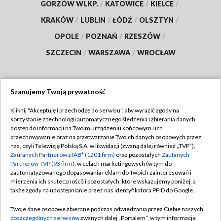
GORZÓW WLKP.
/
KATOWICE
/
KIELCE
/
KRAKÓW
/
LUBLIN
/
ŁÓDŹ
/
OLSZTYN
/
OPOLE
/
POZNAŃ
/
RZESZÓW
/
SZCZECIN
/
WARSZAWA
/
WROCŁAW
Szanujemy Twoją prywatność
Dołącz do nas:
Kliknij "Akceptuję i przechodzę do serwisu", aby wyrazić zgody na
korzystanie z technologii automatycznego śledzenia i zbierania danych,
TVP
dostęp do informacji na Twoim urządzeniu końcowym i ich
Abonament TVP
przechowywanie oraz na przetwarzanie Twoich danych osobowych przez
Regulamin TVP
nas, czyli Telewizję Polską S.A. w likwidacji (zwaną dalej również „TVP”),
Emisja w TVP
Polityka prywatności
Zaufanych Partnerów z IAB* (1201 firm)
oraz pozostałych
Zaufanych
Partnerów TVP (93 firm)
, w celach marketingowych (w tym do
Centrum informacji TVP
Moje zgody
zautomatyzowanego dopasowania reklam do Twoich zainteresowań i
mierzenia ich skuteczności) i pozostałych, które wskazujemy poniżej, a
Naziemna Telewizja Cyfrowa
Pomoc
także zgody na udostępnianie przez nas identyfikatora PPID do Google.
Sklep TVP
Biuro reklamy
Twoje dane osobowe zbierane podczas odwiedzania przez Ciebie naszych
Rada Programowa
Kontakt
poszczególnych serwisów
zwanych dalej „Portalem”, w tym informacje