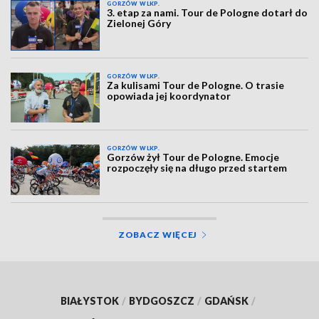
GORZÓW WLKP.
3. etap za nami. Tour de Pologne dotarł do
Zielonej Góry
GORZÓW WLKP.
Za kulisami Tour de Pologne. O trasie
opowiada jej koordynator
GORZÓW WLKP.
Gorzów żył Tour de Pologne. Emocje
rozpoczęły się na długo przed startem
ZOBACZ WIĘCEJ
BIAŁYSTOK
/
BYDGOSZCZ
/
GDAŃSK
/