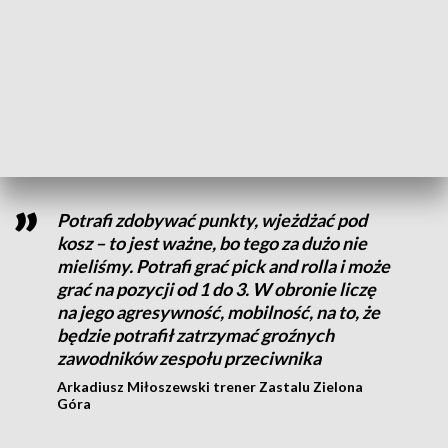
Conley Garrison rzucający Zastalu Zielona Góra
W barwach Zastalu wreszcie zadebiutuje Chavaughn Lewis.
Do klubu dotarł list czystości dotyczący Amerykanina, na
którego bardzo liczy trener Arkadiusz Miłowszewski.
Potrafi zdobywać punkty, wjeżdżać pod
kosz – to jest ważne, bo tego za dużo nie
mieliśmy. Potrafi grać pick and rolla i może
grać na pozycji od 1 do 3. W obronie liczę
na jego agresywność, mobilność, na to, że
będzie potrafił zatrzymać groźnych
zawodników zespołu przeciwnika
Arkadiusz Miłoszewski trener Zastalu Zielona
Góra