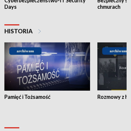
Cyberbezpieczeństwo-IT Security
Bezpieczny s
Days
chmurach
HISTORIA
Pamięć i Tożsamość
Rozmowy z his