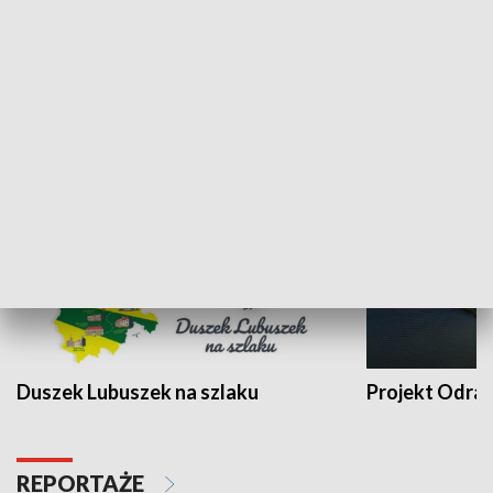
Kalejdoskop
Sołtys na med
WYPOCZYNEK I REKREACJA
Duszek Lubuszek na szlaku
Projekt Odra
REPORTAŻE