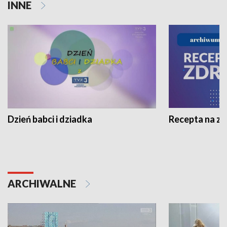
INNE
Dzień babci i dziadka
Recepta na z
ARCHIWALNE