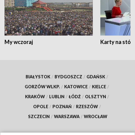
My wczoraj
Karty na stół:
BIAŁYSTOK
/
BYDGOSZCZ
/
GDAŃSK
/
GORZÓW WLKP.
/
KATOWICE
/
KIELCE
/
KRAKÓW
/
LUBLIN
/
ŁÓDŹ
/
OLSZTYN
/
OPOLE
/
POZNAŃ
/
RZESZÓW
/
SZCZECIN
/
WARSZAWA
/
WROCŁAW