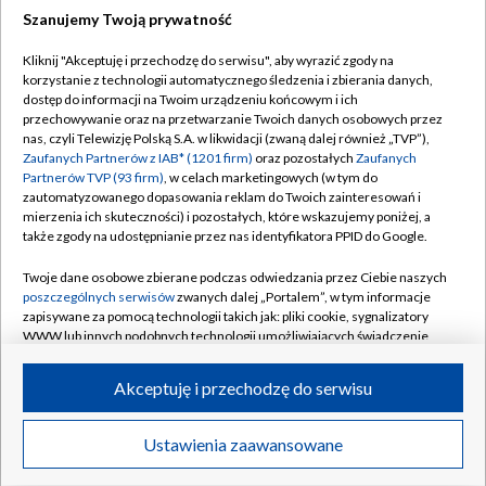
Szanujemy Twoją prywatność
Dołącz do nas:
Kliknij "Akceptuję i przechodzę do serwisu", aby wyrazić zgody na
korzystanie z technologii automatycznego śledzenia i zbierania danych,
TVP
dostęp do informacji na Twoim urządzeniu końcowym i ich
Abonament TVP
przechowywanie oraz na przetwarzanie Twoich danych osobowych przez
Regulamin TVP
nas, czyli Telewizję Polską S.A. w likwidacji (zwaną dalej również „TVP”),
Emisja w TVP
Polityka prywatności
Zaufanych Partnerów z IAB* (1201 firm)
oraz pozostałych
Zaufanych
Partnerów TVP (93 firm)
, w celach marketingowych (w tym do
Centrum informacji TVP
Moje zgody
zautomatyzowanego dopasowania reklam do Twoich zainteresowań i
mierzenia ich skuteczności) i pozostałych, które wskazujemy poniżej, a
Naziemna Telewizja Cyfrowa
Pomoc
także zgody na udostępnianie przez nas identyfikatora PPID do Google.
Sklep TVP
Biuro reklamy
Twoje dane osobowe zbierane podczas odwiedzania przez Ciebie naszych
Rada Programowa
Kontakt
poszczególnych serwisów
zwanych dalej „Portalem”, w tym informacje
zapisywane za pomocą technologii takich jak: pliki cookie, sygnalizatory
System NOS
WWW lub innych podobnych technologii umożliwiających świadczenie
dopasowanych i bezpiecznych usług, personalizację treści oraz reklam,
Informacje o nadawcy
Kanały
udostępnianie funkcji mediów społecznościowych oraz analizowanie
Akceptuję i przechodzę do serwisu
ruchu w Internecie.
Program dla prasy
©2026 Telewizja Polska S.A. w likwidacji
Biuro Reklamy
Twoje dane osobowe zbierane podczas odwiedzania przez Ciebie
Ustawienia zaawansowane
poszczególnych serwisów
na Portalu, takie jak adresy IP, identyfikatory
Ogłoszenie przetargowe
Twoich urządzeń końcowych i identyfikatory plików cookie, informacje o