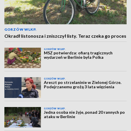
GORZÓW WLKP.
Okradł listonosza i zniszczył listy. Teraz czeka go proces
GORZÓW WLKP.
MSZ potwierdza: ofiarą tragicznych
wydarzeń w Berlinie była Polka
GORZÓW WLKP.
Areszt po strzelaninie w Zielonej Górze.
Podejrzanemu grożą 3 lata więzienia
GORZÓW WLKP.
Jedna osoba nie żyje, ponad 20 rannych po
ataku w Berlinie