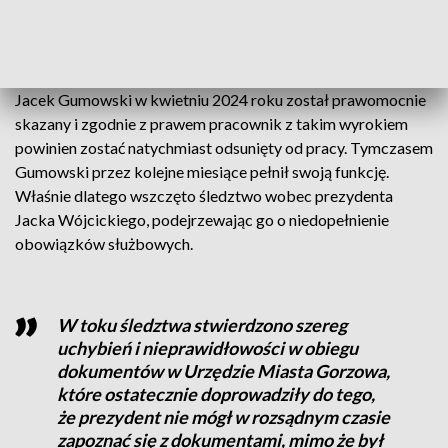
obowiązek wynika z artykułu 6 ustawy o pracownikach
samorządowych.
Jacek Gumowski w kwietniu 2024 roku został prawomocnie
skazany i zgodnie z prawem pracownik z takim wyrokiem
powinien zostać natychmiast odsunięty od pracy. Tymczasem
Gumowski przez kolejne miesiące pełnił swoją funkcję.
Właśnie dlatego wszczęto śledztwo wobec prezydenta
Jacka Wójcickiego, podejrzewając go o niedopełnienie
obowiązków służbowych.
W toku śledztwa stwierdzono szereg
uchybień i nieprawidłowości w obiegu
dokumentów w Urzędzie Miasta Gorzowa,
które ostatecznie doprowadziły do tego,
że prezydent nie mógł w rozsądnym czasie
zapoznać się z dokumentami, mimo że był