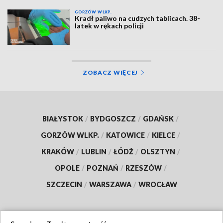
GORZÓW WLKP.
Kradł paliwo na cudzych tablicach. 38-
latek w rękach policji
ZOBACZ WIĘCEJ
BIAŁYSTOK
/
BYDGOSZCZ
/
GDAŃSK
/
GORZÓW WLKP.
/
KATOWICE
/
KIELCE
/
KRAKÓW
/
LUBLIN
/
ŁÓDŹ
/
OLSZTYN
/
OPOLE
/
POZNAŃ
/
RZESZÓW
/
SZCZECIN
/
WARSZAWA
/
WROCŁAW