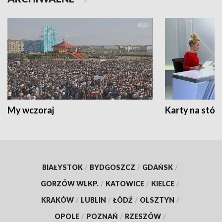
My wczoraj
Karty na stół:
BIAŁYSTOK
/
BYDGOSZCZ
/
GDAŃSK
/
GORZÓW WLKP.
/
KATOWICE
/
KIELCE
/
KRAKÓW
/
LUBLIN
/
ŁÓDŹ
/
OLSZTYN
/
OPOLE
/
POZNAŃ
/
RZESZÓW
/