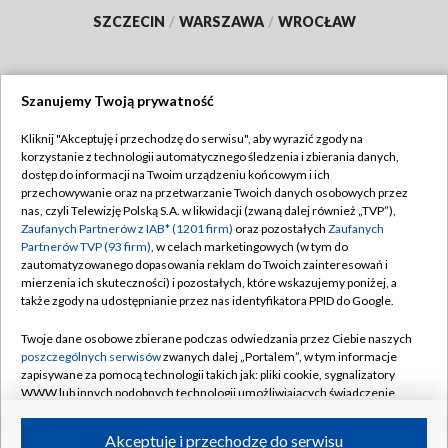
SZCZECIN
/
WARSZAWA
/
WROCŁAW
Szanujemy Twoją prywatność
Dołącz do nas:
Kliknij "Akceptuję i przechodzę do serwisu", aby wyrazić zgody na
korzystanie z technologii automatycznego śledzenia i zbierania danych,
TVP
dostęp do informacji na Twoim urządzeniu końcowym i ich
Abonament TVP
przechowywanie oraz na przetwarzanie Twoich danych osobowych przez
Regulamin TVP
nas, czyli Telewizję Polską S.A. w likwidacji (zwaną dalej również „TVP”),
Emisja w TVP
Polityka prywatności
Zaufanych Partnerów z IAB* (1201 firm)
oraz pozostałych
Zaufanych
Partnerów TVP (93 firm)
, w celach marketingowych (w tym do
Centrum informacji TVP
Moje zgody
zautomatyzowanego dopasowania reklam do Twoich zainteresowań i
mierzenia ich skuteczności) i pozostałych, które wskazujemy poniżej, a
Naziemna Telewizja Cyfrowa
Pomoc
także zgody na udostępnianie przez nas identyfikatora PPID do Google.
Sklep TVP
Biuro reklamy
Twoje dane osobowe zbierane podczas odwiedzania przez Ciebie naszych
Rada Programowa
Kontakt
poszczególnych serwisów
zwanych dalej „Portalem”, w tym informacje
zapisywane za pomocą technologii takich jak: pliki cookie, sygnalizatory
System NOS
WWW lub innych podobnych technologii umożliwiających świadczenie
dopasowanych i bezpiecznych usług, personalizację treści oraz reklam,
Informacje o nadawcy
Kanały
udostępnianie funkcji mediów społecznościowych oraz analizowanie
Akceptuję i przechodzę do serwisu
ruchu w Internecie.