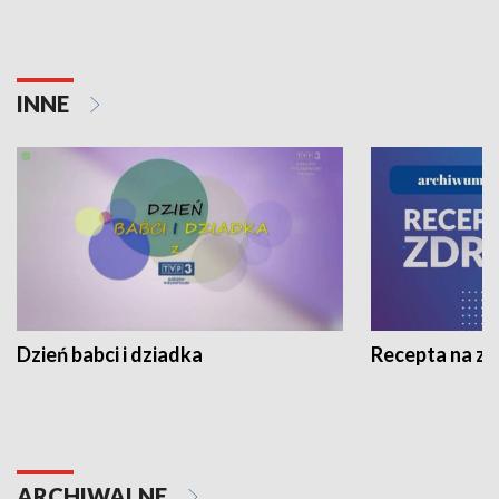
INNE
Dzień babci i dziadka
Recepta na z
ARCHIWALNE