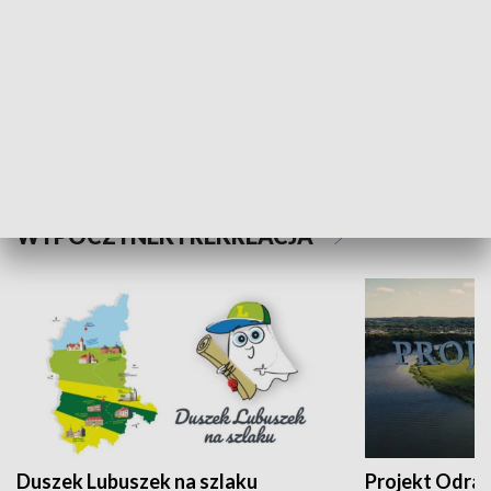
Kalejdoskop
Sołtys na med
WYPOCZYNEK I REKREACJA
Duszek Lubuszek na szlaku
Projekt Odra