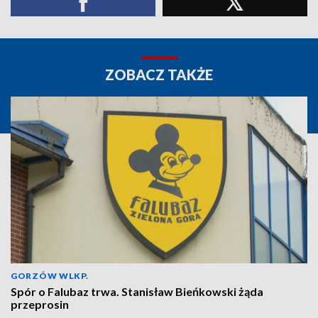
ZOBACZ TAKŻE
GORZÓW WLKP.
Spór o Falubaz trwa. Stanisław Bieńkowski żąda
przeprosin