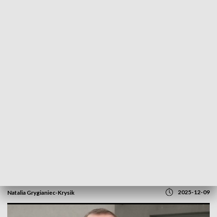
POWRÓT DO
GORZÓW WLKP.
TVP REGIONY
Konfederacja proponuje zmiany w
ochronie zdrowia. Ratunek widzi w...
kasach chorych
2025-12-09
Natalia Grygianiec-Krysik