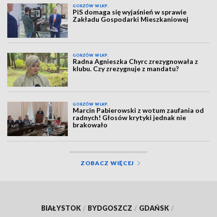
GORZÓW WLKP.
PiS domaga się wyjaśnień w sprawie
Zakładu Gospodarki Mieszkaniowej
GORZÓW WLKP.
Radna Agnieszka Chyrc zrezygnowała z
klubu. Czy zrezygnuje z mandatu?
GORZÓW WLKP.
Marcin Pabierowski z wotum zaufania od
radnych! Głosów krytyki jednak nie
brakowało
ZOBACZ WIĘCEJ
BIAŁYSTOK
/
BYDGOSZCZ
/
GDAŃSK
/