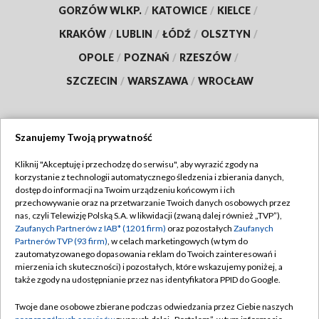
GORZÓW WLKP.
/
KATOWICE
/
KIELCE
/
KRAKÓW
/
LUBLIN
/
ŁÓDŹ
/
OLSZTYN
/
OPOLE
/
POZNAŃ
/
RZESZÓW
/
SZCZECIN
/
WARSZAWA
/
WROCŁAW
Szanujemy Twoją prywatność
Dołącz do nas:
Kliknij "Akceptuję i przechodzę do serwisu", aby wyrazić zgody na
korzystanie z technologii automatycznego śledzenia i zbierania danych,
TVP
dostęp do informacji na Twoim urządzeniu końcowym i ich
Abonament TVP
przechowywanie oraz na przetwarzanie Twoich danych osobowych przez
Regulamin TVP
nas, czyli Telewizję Polską S.A. w likwidacji (zwaną dalej również „TVP”),
Emisja w TVP
Polityka prywatności
Zaufanych Partnerów z IAB* (1201 firm)
oraz pozostałych
Zaufanych
Partnerów TVP (93 firm)
, w celach marketingowych (w tym do
Centrum informacji TVP
Moje zgody
zautomatyzowanego dopasowania reklam do Twoich zainteresowań i
mierzenia ich skuteczności) i pozostałych, które wskazujemy poniżej, a
Naziemna Telewizja Cyfrowa
Pomoc
także zgody na udostępnianie przez nas identyfikatora PPID do Google.
Sklep TVP
Biuro reklamy
Twoje dane osobowe zbierane podczas odwiedzania przez Ciebie naszych
Rada Programowa