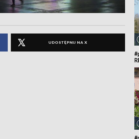
UDOSTĘPNIJ NA X
#
R
#