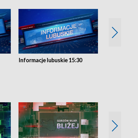
Informacje lubuskie 15:30
Przegląd ty