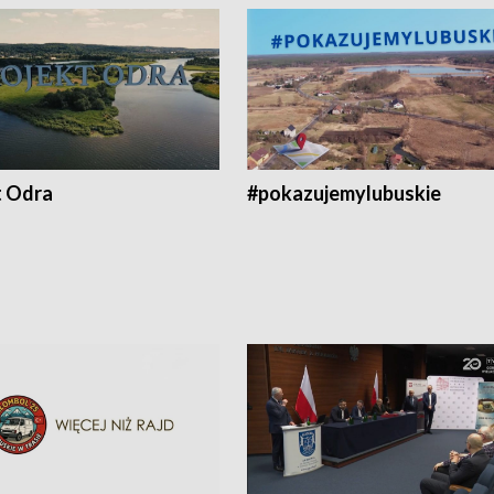
t Odra
#pokazujemylubuskie