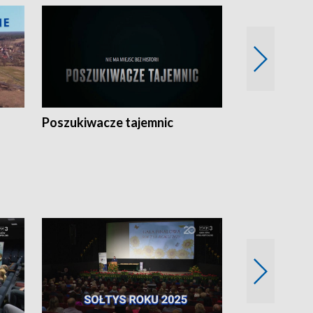
Poszukiwacze tajemnic
Kostrzyn na 