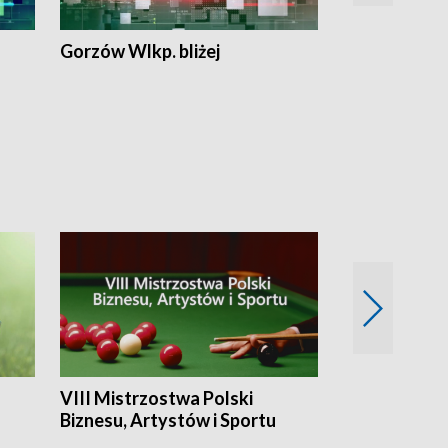
Gorzów Wlkp. bliżej
Lubuskie bliż
VIII Mistrzostwa Polski
Cztery kwar
Biznesu, Artystów i Sportu