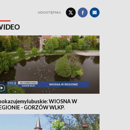
UDOSTĘPNIJ:
WIDEO
pokazujemylubuskie: WIOSNA W
EGIONIE - GORZÓW WLKP.