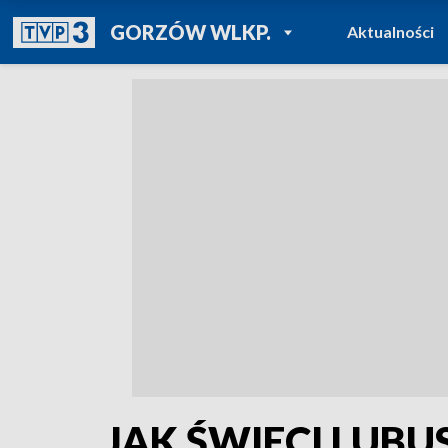
POWRÓT DO
GORZÓW WLKP.
Aktualności
TVP REGIONY
JAK ŚWIECI LUBU