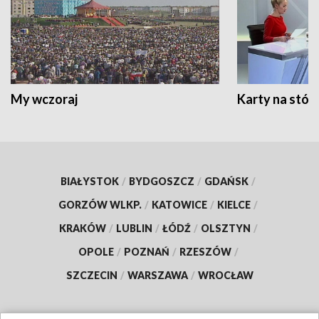
My wczoraj
Karty na stół:
BIAŁYSTOK
/
BYDGOSZCZ
/
GDAŃSK
/
GORZÓW WLKP.
/
KATOWICE
/
KIELCE
/
KRAKÓW
/
LUBLIN
/
ŁÓDŹ
/
OLSZTYN
/
OPOLE
/
POZNAŃ
/
RZESZÓW
/
SZCZECIN
/
WARSZAWA
/
WROCŁAW