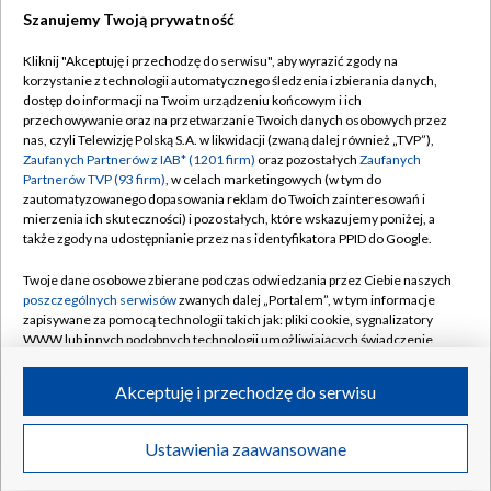
Szanujemy Twoją prywatność
Dołącz do nas:
Kliknij "Akceptuję i przechodzę do serwisu", aby wyrazić zgody na
korzystanie z technologii automatycznego śledzenia i zbierania danych,
TVP
dostęp do informacji na Twoim urządzeniu końcowym i ich
Abonament TVP
przechowywanie oraz na przetwarzanie Twoich danych osobowych przez
Regulamin TVP
nas, czyli Telewizję Polską S.A. w likwidacji (zwaną dalej również „TVP”),
Emisja w TVP
Polityka prywatności
Zaufanych Partnerów z IAB* (1201 firm)
oraz pozostałych
Zaufanych
Partnerów TVP (93 firm)
, w celach marketingowych (w tym do
Centrum informacji TVP
Moje zgody
zautomatyzowanego dopasowania reklam do Twoich zainteresowań i
mierzenia ich skuteczności) i pozostałych, które wskazujemy poniżej, a
Naziemna Telewizja Cyfrowa
Pomoc
także zgody na udostępnianie przez nas identyfikatora PPID do Google.
Sklep TVP
Biuro reklamy
Twoje dane osobowe zbierane podczas odwiedzania przez Ciebie naszych
Rada Programowa
Kontakt
poszczególnych serwisów
zwanych dalej „Portalem”, w tym informacje
zapisywane za pomocą technologii takich jak: pliki cookie, sygnalizatory
System NOS
WWW lub innych podobnych technologii umożliwiających świadczenie
dopasowanych i bezpiecznych usług, personalizację treści oraz reklam,
Informacje o nadawcy
Kanały
udostępnianie funkcji mediów społecznościowych oraz analizowanie
Akceptuję i przechodzę do serwisu
ruchu w Internecie.
Program dla prasy
©2026 Telewizja Polska S.A. w likwidacji
Biuro Reklamy
Twoje dane osobowe zbierane podczas odwiedzania przez Ciebie
Ustawienia zaawansowane
poszczególnych serwisów
na Portalu, takie jak adresy IP, identyfikatory
Ogłoszenie przetargowe
Twoich urządzeń końcowych i identyfikatory plików cookie, informacje o