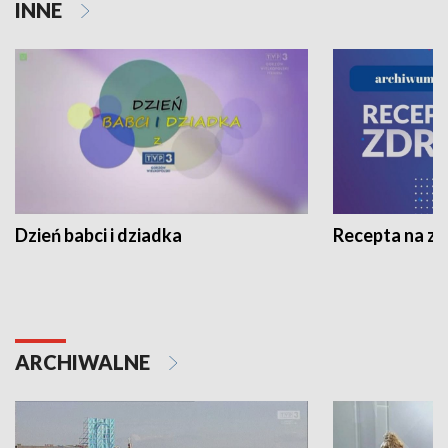
INNE
Dzień babci i dziadka
Recepta na z
ARCHIWALNE