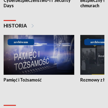
Cyberbezpieczeństwo-IT Security
Bezpieczny s
Days
chmurach
HISTORIA
Pamięć i Tożsamość
Rozmowy z his