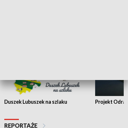
Kalejdoskop
Sołtys na med
WYPOCZYNEK I REKREACJA
Duszek Lubuszek na szlaku
Projekt Odra
REPORTAŻE