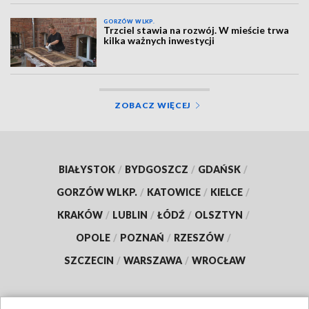
GORZÓW WLKP.
Trzciel stawia na rozwój. W mieście trwa
kilka ważnych inwestycji
ZOBACZ WIĘCEJ
BIAŁYSTOK
/
BYDGOSZCZ
/
GDAŃSK
/
GORZÓW WLKP.
/
KATOWICE
/
KIELCE
/
KRAKÓW
/
LUBLIN
/
ŁÓDŹ
/
OLSZTYN
/
OPOLE
/
POZNAŃ
/
RZESZÓW
/
SZCZECIN
/
WARSZAWA
/
WROCŁAW