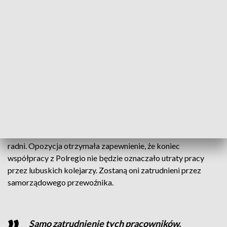
Nie da się doprowadzić linii kolejowej do
każdej miejscowości na terenie naszego
województwa, a żeby nie dopuszczać do
wykluczenia komunikacyjnego, trzeba to
realizować także z wykorzystaniem
transportu autobusowego. Stąd spółka
transportowa
Sławomir Kotylak radny sejmiku województwa
lubuskiego, KO
Za powołaniem spółki głosowali wszyscy obecni na sesji
radni. Opozycja otrzymała zapewnienie, że koniec
współpracy z Polregio nie będzie oznaczało utraty pracy
przez lubuskich kolejarzy. Zostaną oni zatrudnieni przez
samorządowego przewoźnika.
Samo zatrudnienie tych pracowników,