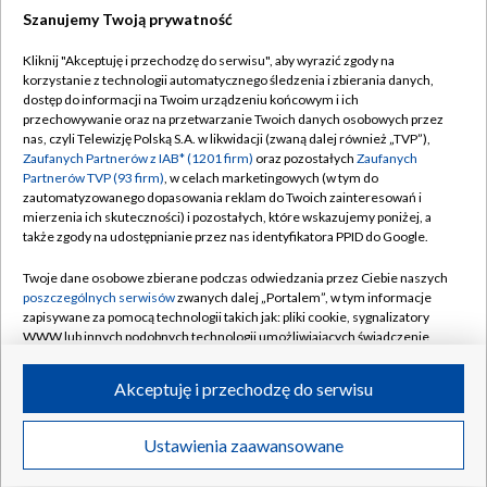
Szanujemy Twoją prywatność
Dołącz do nas:
Kliknij "Akceptuję i przechodzę do serwisu", aby wyrazić zgody na
korzystanie z technologii automatycznego śledzenia i zbierania danych,
TVP
dostęp do informacji na Twoim urządzeniu końcowym i ich
Abonament TVP
przechowywanie oraz na przetwarzanie Twoich danych osobowych przez
Regulamin TVP
nas, czyli Telewizję Polską S.A. w likwidacji (zwaną dalej również „TVP”),
Emisja w TVP
Polityka prywatności
Zaufanych Partnerów z IAB* (1201 firm)
oraz pozostałych
Zaufanych
Partnerów TVP (93 firm)
, w celach marketingowych (w tym do
Centrum informacji TVP
Moje zgody
zautomatyzowanego dopasowania reklam do Twoich zainteresowań i
mierzenia ich skuteczności) i pozostałych, które wskazujemy poniżej, a
Naziemna Telewizja Cyfrowa
Pomoc
także zgody na udostępnianie przez nas identyfikatora PPID do Google.
Sklep TVP
Biuro reklamy
Twoje dane osobowe zbierane podczas odwiedzania przez Ciebie naszych
Rada Programowa
Kontakt
poszczególnych serwisów
zwanych dalej „Portalem”, w tym informacje
zapisywane za pomocą technologii takich jak: pliki cookie, sygnalizatory
System NOS
WWW lub innych podobnych technologii umożliwiających świadczenie
dopasowanych i bezpiecznych usług, personalizację treści oraz reklam,
Informacje o nadawcy
Kanały
udostępnianie funkcji mediów społecznościowych oraz analizowanie
Akceptuję i przechodzę do serwisu
ruchu w Internecie.
Program dla prasy
©2026 Telewizja Polska S.A. w likwidacji
Biuro Reklamy
Twoje dane osobowe zbierane podczas odwiedzania przez Ciebie
Ustawienia zaawansowane
poszczególnych serwisów
na Portalu, takie jak adresy IP, identyfikatory
Ogłoszenie przetargowe
Twoich urządzeń końcowych i identyfikatory plików cookie, informacje o