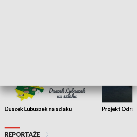
Kalejdoskop
Sołtys na med
WYPOCZYNEK I REKREACJA
Duszek Lubuszek na szlaku
Projekt Odra
REPORTAŻE