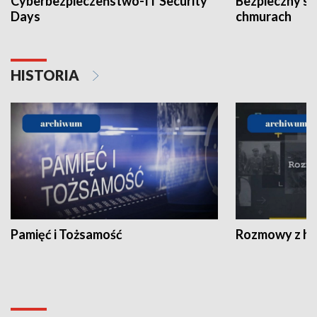
Cyberbezpieczeństwo-IT Security
Bezpieczny s
Days
chmurach
HISTORIA
Pamięć i Tożsamość
Rozmowy z his