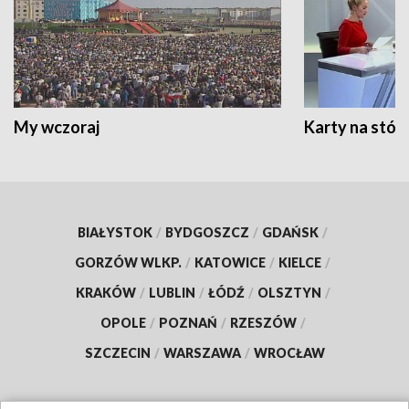
My wczoraj
Karty na stół:
BIAŁYSTOK
/
BYDGOSZCZ
/
GDAŃSK
/
GORZÓW WLKP.
/
KATOWICE
/
KIELCE
/
KRAKÓW
/
LUBLIN
/
ŁÓDŹ
/
OLSZTYN
/
OPOLE
/
POZNAŃ
/
RZESZÓW
/
SZCZECIN
/
WARSZAWA
/
WROCŁAW