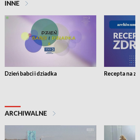
INNE
Dzień babci i dziadka
Recepta na z
ARCHIWALNE