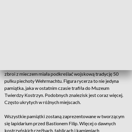
Jesteśmy z tego dumni, że właśnie
mieszkańcy są czujni i informują nas o
takich wydarzeniach. Dzięki nim
pozyskaliśmy do naszych ekspozycji kilka
ważnych, dużych obiektów
Ryszard Skałba - dyrektor Muzeum Twierdzy
Kostrzyn
Rzeźba rycerza stała niegdyś nad wartownią przy bramie
wejściowej do niemieckich koszar. Jej potężna sylwetka w
zbroi z mieczem miała podkreślać wojskową tradycję 50
pułku piechoty Wehrmachtu. Figura rycerza to nie jedyna
pamiątka, jaka w ostatnim czasie trafiła do Muzeum
Twierdzy Kostrzyn. Podobnych znalezisk jest coraz więcej.
Często ukrytych w różnych miejscach.
Wszystkie pamiątki zostaną zaprezentowane w tworzącym
się lapidarium przed Bastionem Filip. Więcej o dawnych
kostrzyńskich rzeźbach, tablicach i kamieniach