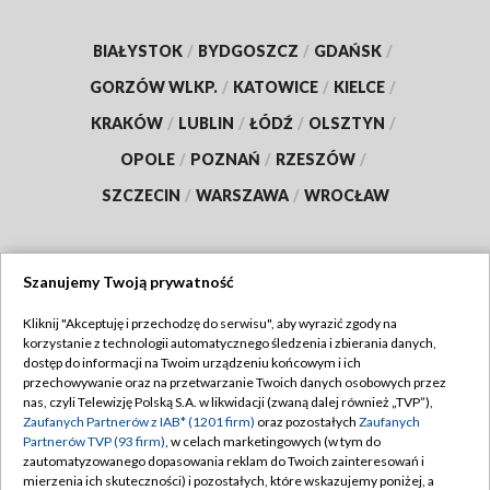
BIAŁYSTOK
/
BYDGOSZCZ
/
GDAŃSK
/
GORZÓW WLKP.
/
KATOWICE
/
KIELCE
/
KRAKÓW
/
LUBLIN
/
ŁÓDŹ
/
OLSZTYN
/
OPOLE
/
POZNAŃ
/
RZESZÓW
/
SZCZECIN
/
WARSZAWA
/
WROCŁAW
Szanujemy Twoją prywatność
Dołącz do nas:
Kliknij "Akceptuję i przechodzę do serwisu", aby wyrazić zgody na
korzystanie z technologii automatycznego śledzenia i zbierania danych,
TVP
dostęp do informacji na Twoim urządzeniu końcowym i ich
Abonament TVP
przechowywanie oraz na przetwarzanie Twoich danych osobowych przez
Regulamin TVP
nas, czyli Telewizję Polską S.A. w likwidacji (zwaną dalej również „TVP”),
Emisja w TVP
Polityka prywatności
Zaufanych Partnerów z IAB* (1201 firm)
oraz pozostałych
Zaufanych
Partnerów TVP (93 firm)
, w celach marketingowych (w tym do
Centrum informacji TVP
Moje zgody
zautomatyzowanego dopasowania reklam do Twoich zainteresowań i
mierzenia ich skuteczności) i pozostałych, które wskazujemy poniżej, a
Naziemna Telewizja Cyfrowa