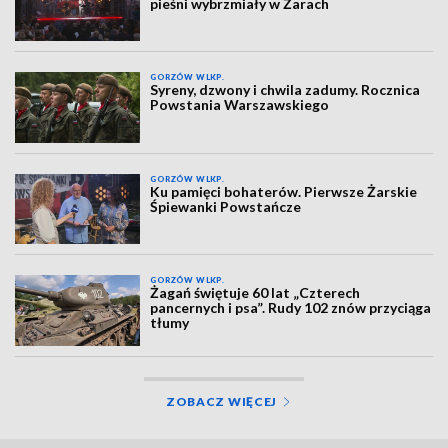
pieśni wybrzmiały w Żarach
GORZÓW WLKP.
Syreny, dzwony i chwila zadumy. Rocznica
Powstania Warszawskiego
GORZÓW WLKP.
Ku pamięci bohaterów. Pierwsze Żarskie
Śpiewanki Powstańcze
GORZÓW WLKP.
Żagań świętuje 60 lat „Czterech
pancernych i psa”. Rudy 102 znów przyciąga
tłumy
ZOBACZ WIĘCEJ