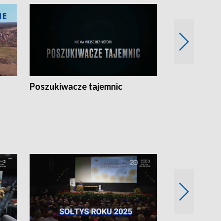
Poszukiwacze tajemnic
Kostrzyn na 