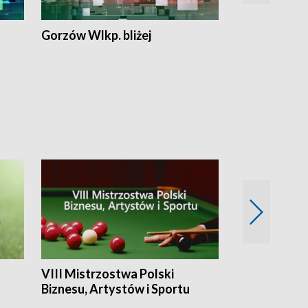
Gorzów Wlkp. bliżej
Lubuskie bliż
VIII Mistrzostwa Polski
Cztery kwar
Biznesu, Artystów i Sportu