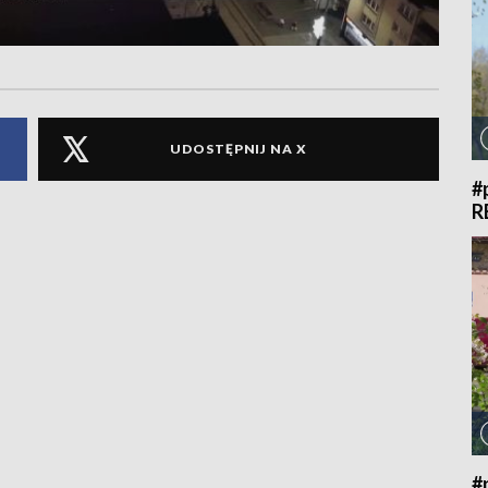
UDOSTĘPNIJ NA X
#
R
#