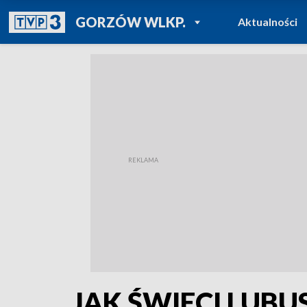
POWRÓT DO
GORZÓW WLKP.
Aktualności
TVP REGIONY
JAK ŚWIECI LUBU