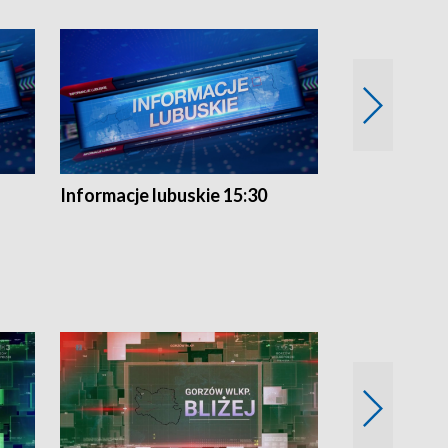
Informacje lubuskie 15:30
Przegląd ty