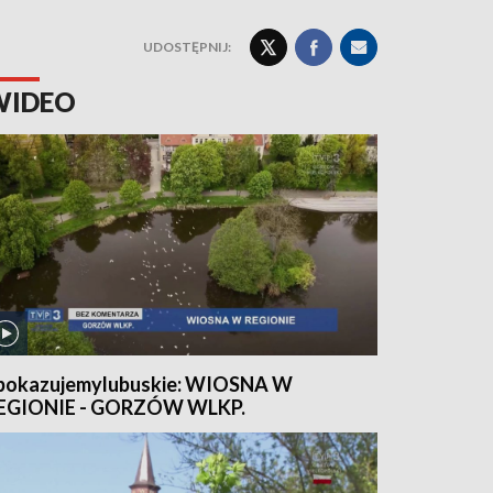
UDOSTĘPNIJ:
WIDEO
pokazujemylubuskie: WIOSNA W
EGIONIE - GORZÓW WLKP.