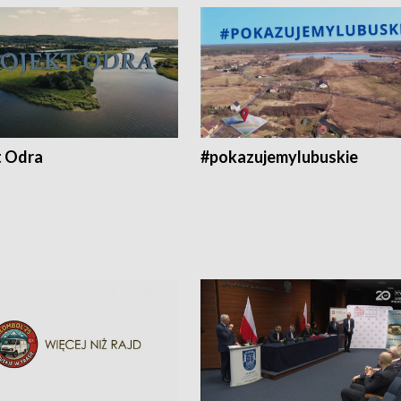
t Odra
#pokazujemylubuskie