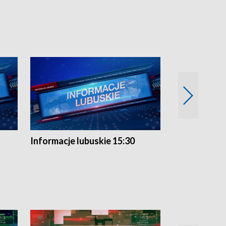
Informacje lubuskie 15:30
Przegląd ty