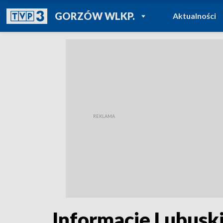
POWRÓT DO
GORZÓW WLKP.
Aktualności
TVP REGIONY
Informacje Lubusk