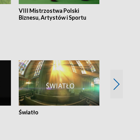
VIII Mistrzostwa Polski
Cztery kwar
Biznesu, Artystów i Sportu
Światło
Nowy adres