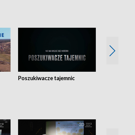
Poszukiwacze tajemnic
Kostrzyn na 