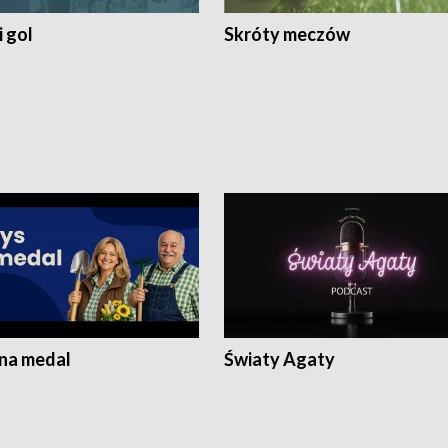
 gol
Skróty meczów
 na medal
Światy Agaty