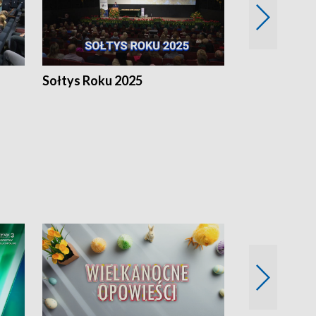
h
Sołtys Roku 2025
20 lat minęł
Wlkp.