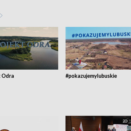
t Odra
#pokazujemylubuskie