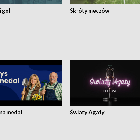
 gol
Skróty meczów
 na medal
Światy Agaty