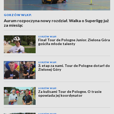
GORZÓW WLKP.
Aurum rozpoczyna nowy rozdział. Walka o Superligę już
za miesiąc
GORZÓW WLKP.
Finał Tour de Pologne Junior. Zielona Góra
gościła młode talenty
GORZÓW WLKP.
3. etap za nami. Tour de Pologne dotarł do
Zielonej Góry
GORZÓW WLKP.
Za kulisami Tour de Pologne. O trasie
opowiada jej koordynator