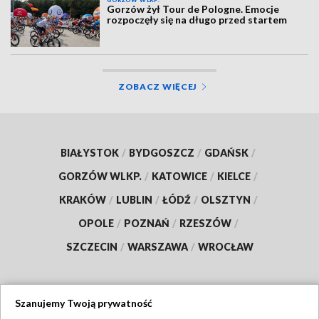
GORZÓW WLKP.
Gorzów żył Tour de Pologne. Emocje
rozpoczęły się na długo przed startem
ZOBACZ WIĘCEJ
BIAŁYSTOK
/
BYDGOSZCZ
/
GDAŃSK
/
GORZÓW WLKP.
/
KATOWICE
/
KIELCE
/
KRAKÓW
/
LUBLIN
/
ŁÓDŹ
/
OLSZTYN
/
OPOLE
/
POZNAŃ
/
RZESZÓW
/
SZCZECIN
/
WARSZAWA
/
WROCŁAW
Szanujemy Twoją prywatność
Dołącz do nas: