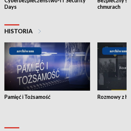
Cyberbezpieczeństwo-IT Security
Bezpieczny s
Days
chmurach
HISTORIA
Pamięć i Tożsamość
Rozmowy z his