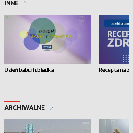
INNE
Dzień babci i dziadka
Recepta na z
ARCHIWALNE