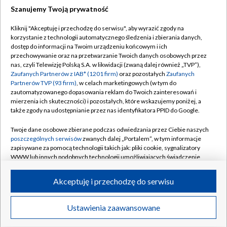
Szanujemy Twoją prywatność
Dołącz do nas:
Kliknij "Akceptuję i przechodzę do serwisu", aby wyrazić zgody na
korzystanie z technologii automatycznego śledzenia i zbierania danych,
TVP
dostęp do informacji na Twoim urządzeniu końcowym i ich
Abonament TVP
przechowywanie oraz na przetwarzanie Twoich danych osobowych przez
Regulamin TVP
nas, czyli Telewizję Polską S.A. w likwidacji (zwaną dalej również „TVP”),
Emisja w TVP
Polityka prywatności
Zaufanych Partnerów z IAB* (1201 firm)
oraz pozostałych
Zaufanych
Partnerów TVP (93 firm)
, w celach marketingowych (w tym do
Centrum informacji TVP
Moje zgody
zautomatyzowanego dopasowania reklam do Twoich zainteresowań i
mierzenia ich skuteczności) i pozostałych, które wskazujemy poniżej, a
Naziemna Telewizja Cyfrowa
Pomoc
także zgody na udostępnianie przez nas identyfikatora PPID do Google.
Sklep TVP
Biuro reklamy
Twoje dane osobowe zbierane podczas odwiedzania przez Ciebie naszych
Rada Programowa
Kontakt
poszczególnych serwisów
zwanych dalej „Portalem”, w tym informacje
zapisywane za pomocą technologii takich jak: pliki cookie, sygnalizatory
System NOS
WWW lub innych podobnych technologii umożliwiających świadczenie
dopasowanych i bezpiecznych usług, personalizację treści oraz reklam,
Informacje o nadawcy
Kanały
udostępnianie funkcji mediów społecznościowych oraz analizowanie
Akceptuję i przechodzę do serwisu
ruchu w Internecie.
Program dla prasy
©2026 Telewizja Polska S.A. w likwidacji
Biuro Reklamy
Twoje dane osobowe zbierane podczas odwiedzania przez Ciebie
Ustawienia zaawansowane
poszczególnych serwisów
na Portalu, takie jak adresy IP, identyfikatory
Ogłoszenie przetargowe
Twoich urządzeń końcowych i identyfikatory plików cookie, informacje o