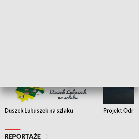
Kalejdoskop
Sołtys na med
WYPOCZYNEK I REKREACJA
Duszek Lubuszek na szlaku
Projekt Odra
REPORTAŻE