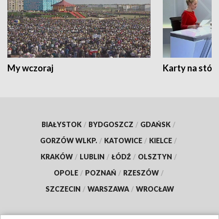
My wczoraj
Karty na stół:
BIAŁYSTOK
/
BYDGOSZCZ
/
GDAŃSK
/
GORZÓW WLKP.
/
KATOWICE
/
KIELCE
/
KRAKÓW
/
LUBLIN
/
ŁÓDŹ
/
OLSZTYN
/
OPOLE
/
POZNAŃ
/
RZESZÓW
/
SZCZECIN
/
WARSZAWA
/
WROCŁAW