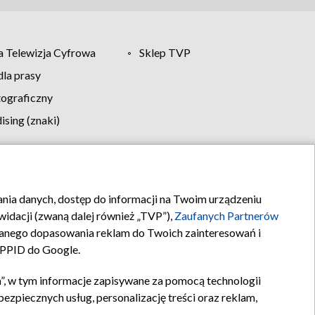
 Telewizja Cyfrowa
Sklep TVP
la prasy
tograficzny
sing (znaki)
klamy
Kontakt
rania danych, dostęp do informacji na Twoim urządzeniu
idacji (zwaną dalej również „TVP”),
Zaufanych Partnerów
anego dopasowania reklam do Twoich zainteresowań i
a PPID do Google.
”, w tym informacje zapisywane za pomocą technologii
zpiecznych usług, personalizację treści oraz reklam,