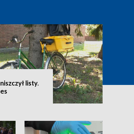
niszczył listy.
ces