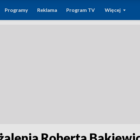
Programy
Reklama
Program TV
Więcej
ażalenia Roberta Bąkiewic