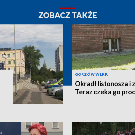
ZOBACZ TAKŻE
GORZÓW WLKP.
o
Okradł listonosza i z
Teraz czeka go pro