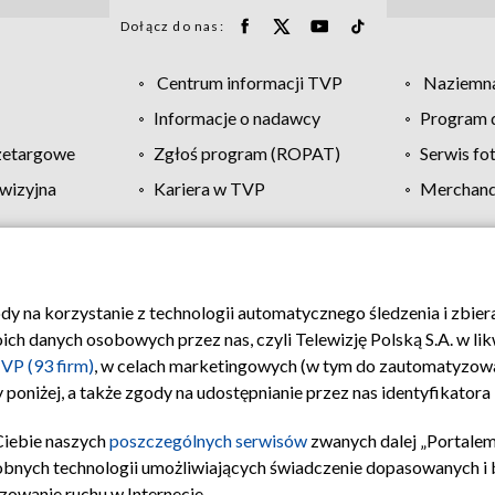
Dołącz do nas:
Centrum informacji TVP
Naziemna
Informacje o nadawcy
Program d
zetargowe
Zgłoś program (ROPAT)
Serwis fo
wizyjna
Kariera w TVP
Merchandi
Polityka prywatności
Moje zgody
Pomoc
Biuro re
ody na korzystanie z technologii automatycznego śledzenia i zbie
 danych osobowych przez nas, czyli Telewizję Polską S.A. w likw
VP (93 firm)
, w celach marketingowych (w tym do zautomatyzow
 poniżej, a także zgody na udostępnianie przez nas identyfikator
Ciebie naszych
poszczególnych serwisów
zwanych dalej „Portalem
obnych technologii umożliwiających świadczenie dopasowanych i be
zowanie ruchu w Internecie.