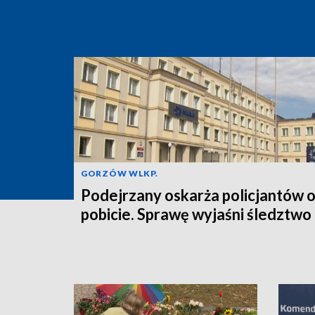
GORZÓW WLKP.
Podejrzany oskarża policjantów 
pobicie. Sprawę wyjaśni śledztwo