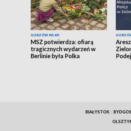
GORZÓW WLKP.
GORZÓW
MSZ potwierdza: ofiarą
Aresz
tragicznych wydarzeń w
Zielo
Berlinie była Polka
Podej
więzi
BIAŁYSTOK
/
BYDGO
OLSZTY