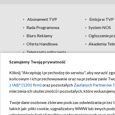
Abonament TVP
Emisja w TVP
Rada Programowa
System NOS
Biuro Reklamy
Ogłoszenie pr
Oferta Handlowa
Akademia Tele
Telegazeta ogłoszenia
Szanujemy Twoją prywatność
Regulamin TVP
Kliknij "Akceptuję i przechodzę do serwisu", aby wyrazić zg
końcowym i ich przechowywanie oraz na przetwarzanie Twoich
z IAB* (1201 firm)
oraz pozostałych
Zaufanych Partnerów T
mierzenia ich skuteczności) i pozostałych, które wskazujemy
Twoje dane osobowe zbierane podczas odwiedzania przez 
takich jak: pliki cookie, sygnalizatory WWW lub innych pod
udostępnianie funkcji mediów społecznościowych oraz anali