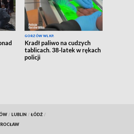
GORZÓW WLKP.
ponad
Kradł paliwo na cudzych
tablicach. 38-latek w rękach
policji
KÓW
/
LUBLIN
/
ŁÓDŹ
/
ROCŁAW