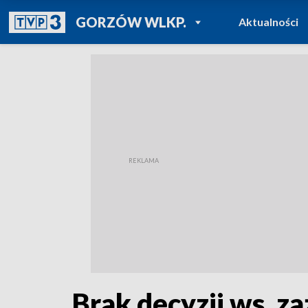
POWRÓT DO
GORZÓW WLKP.
Aktualności
TVP REGIONY
Brak decyzji ws. z