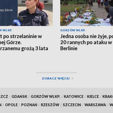
 WLKP.
GORZÓW WLKP.
t po strzelaninie w
Jedna osoba nie żyje, 
nej Górze.
20 rannych po ataku w
rzanemu grożą 3 lata
Berlinie
enia
ZOBACZ WIĘCEJ
SZCZ
/
GDAŃSK
/
GORZÓW WLKP.
/
KATOWICE
/
KIELCE
/
KRA
N
/
OPOLE
/
POZNAŃ
/
RZESZÓW
/
SZCZECIN
/
WARSZAWA
/
W