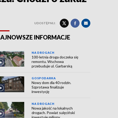
UDOSTĘPNIJ:
AJNOWSZE INFORMACJE
NA DROGACH
100-letnia droga doczeka się
remontu. Wschowa
przebuduje ul. Garbarską
GOSPODARKA
Nowy dom dla 40 rodzin.
Szprotawa finalizuje
inwestycję
NA DROGACH
Nowa jakość na lokalnych
drogach. Powiat sulęciński
inwestuje miliony