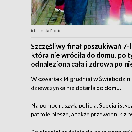
fot. Lubuska Policja
Szczęśliwy finał poszukiwań 7-
która nie wróciła do domu, po ty
odnaleziona cała i zdrowa po nie
W czwartek (4 grudnia) w Świebodzinie
dziewczynka nie dotarła do domu.
Na pomoc ruszyła policja, Specjalist
patrole piesze, a także przewodnik z 
Po niecałej godzinie dziecko odnalezio