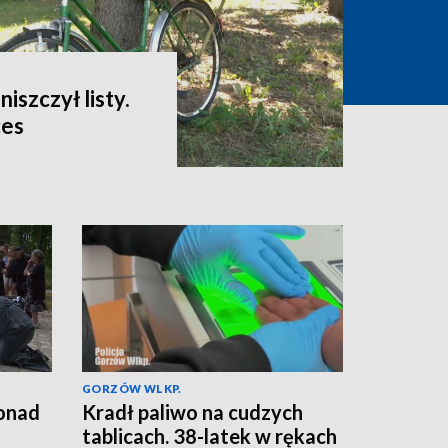
niszczył listy.
ces
GORZÓW WLKP.
ponad
Kradł paliwo na cudzych
tablicach. 38-latek w rękach