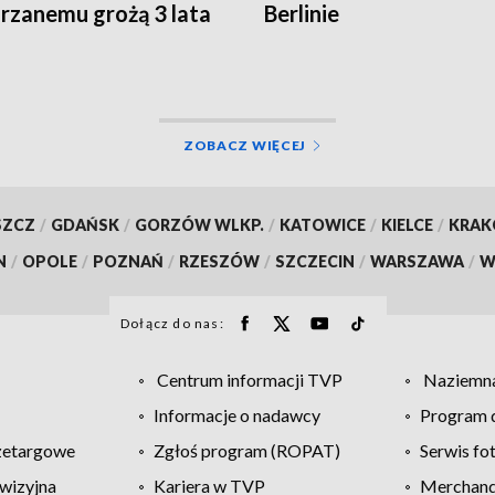
rzanemu grożą 3 lata
Berlinie
enia
ZOBACZ WIĘCEJ
SZCZ
/
GDAŃSK
/
GORZÓW WLKP.
/
KATOWICE
/
KIELCE
/
KRA
N
/
OPOLE
/
POZNAŃ
/
RZESZÓW
/
SZCZECIN
/
WARSZAWA
/
W
Dołącz do nas:
Centrum informacji TVP
Naziemna
Informacje o nadawcy
Program d
zetargowe
Zgłoś program (ROPAT)
Serwis fo
wizyjna
Kariera w TVP
Merchandi