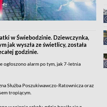
latki w Świebodzinie. Dziewczynka,
m jak wyszła ze świetlicy, została
całej godzinie.
 ogłoszono alarm po tym, jak 7-letnia
yczna Służba Poszukiwawczo-Ratownicza oraz
psem tropiącym.
no w rejonie szkoły, gdzie bawiła się z