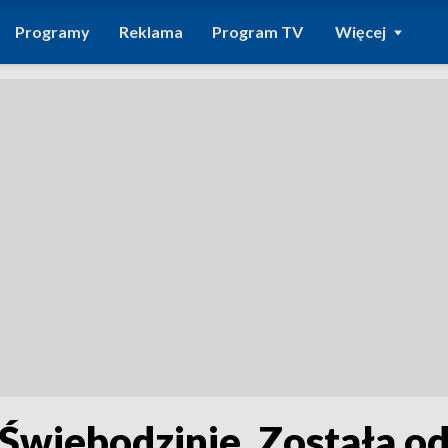
Programy
Reklama
Program TV
Więcej
 Świebodzinie. Została o