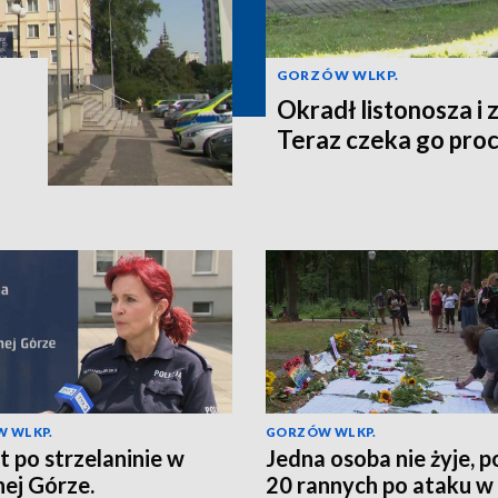
GORZÓW WLKP.
o
Okradł listonosza i z
Teraz czeka go pro
 WLKP.
GORZÓW WLKP.
t po strzelaninie w
Jedna osoba nie żyje, 
nej Górze.
20 rannych po ataku w