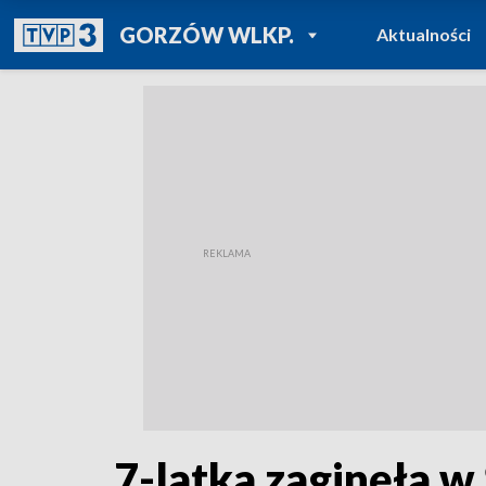
POWRÓT DO
GORZÓW WLKP.
Aktualności
TVP REGIONY
7-latka zaginęła w