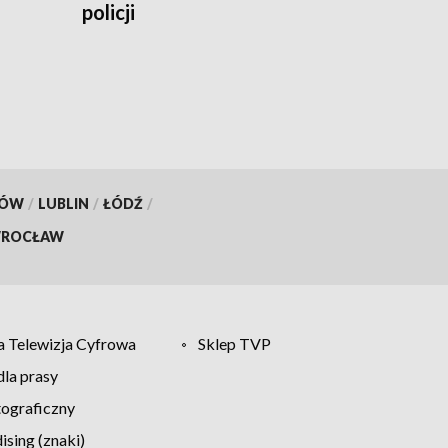
policji
KÓW
/
LUBLIN
/
ŁÓDŹ
/
ROCŁAW
 Telewizja Cyfrowa
Sklep TVP
la prasy
tograficzny
sing (znaki)