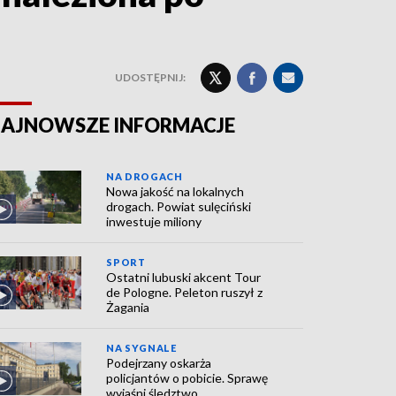
UDOSTĘPNIJ:
AJNOWSZE INFORMACJE
NA DROGACH
Nowa jakość na lokalnych
drogach. Powiat sulęciński
inwestuje miliony
SPORT
Ostatni lubuski akcent Tour
de Pologne. Peleton ruszył z
Żagania
NA SYGNALE
Podejrzany oskarża
policjantów o pobicie. Sprawę
wyjaśni śledztwo