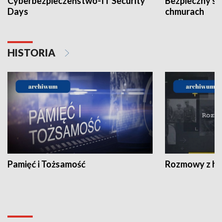
Cyberbezpieczeństwo-IT Security
Bezpieczny s
Days
chmurach
HISTORIA
Pamięć i Tożsamość
Rozmowy z his