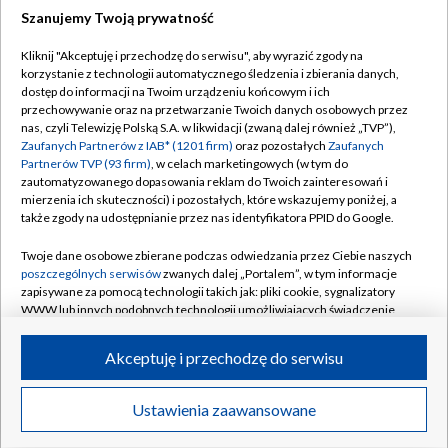
Szanujemy Twoją prywatność
Dołącz do nas:
Kliknij "Akceptuję i przechodzę do serwisu", aby wyrazić zgody na
korzystanie z technologii automatycznego śledzenia i zbierania danych,
TVP
dostęp do informacji na Twoim urządzeniu końcowym i ich
Abonament TVP
przechowywanie oraz na przetwarzanie Twoich danych osobowych przez
Regulamin TVP
nas, czyli Telewizję Polską S.A. w likwidacji (zwaną dalej również „TVP”),
Emisja w TVP
Polityka prywatności
Zaufanych Partnerów z IAB* (1201 firm)
oraz pozostałych
Zaufanych
Partnerów TVP (93 firm)
, w celach marketingowych (w tym do
Centrum informacji TVP
Moje zgody
zautomatyzowanego dopasowania reklam do Twoich zainteresowań i
mierzenia ich skuteczności) i pozostałych, które wskazujemy poniżej, a
Naziemna Telewizja Cyfrowa
Pomoc
także zgody na udostępnianie przez nas identyfikatora PPID do Google.
Sklep TVP
Biuro reklamy
Twoje dane osobowe zbierane podczas odwiedzania przez Ciebie naszych
Rada Programowa
Kontakt
poszczególnych serwisów
zwanych dalej „Portalem”, w tym informacje
zapisywane za pomocą technologii takich jak: pliki cookie, sygnalizatory
System NOS
WWW lub innych podobnych technologii umożliwiających świadczenie
dopasowanych i bezpiecznych usług, personalizację treści oraz reklam,
Informacje o nadawcy
Kanały
udostępnianie funkcji mediów społecznościowych oraz analizowanie
Akceptuję i przechodzę do serwisu
ruchu w Internecie.
Program dla prasy
©2026 Telewizja Polska S.A. w likwidacji
Biuro Reklamy
Twoje dane osobowe zbierane podczas odwiedzania przez Ciebie
Ustawienia zaawansowane
poszczególnych serwisów
na Portalu, takie jak adresy IP, identyfikatory
Ogłoszenie przetargowe
Twoich urządzeń końcowych i identyfikatory plików cookie, informacje o