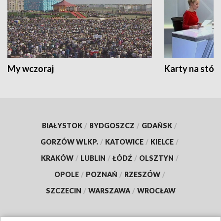
My wczoraj
Karty na stół:
BIAŁYSTOK
/
BYDGOSZCZ
/
GDAŃSK
/
GORZÓW WLKP.
/
KATOWICE
/
KIELCE
/
KRAKÓW
/
LUBLIN
/
ŁÓDŹ
/
OLSZTYN
/
OPOLE
/
POZNAŃ
/
RZESZÓW
/
SZCZECIN
/
WARSZAWA
/
WROCŁAW