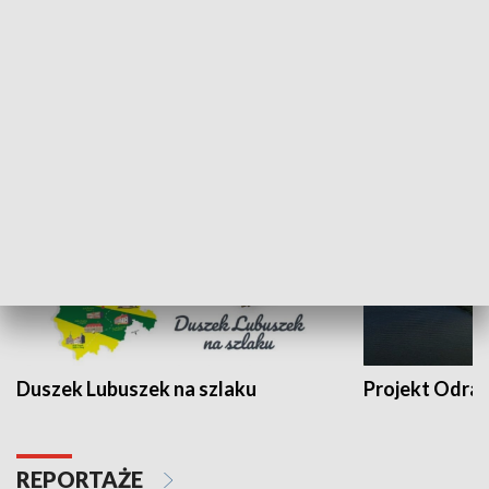
Kalejdoskop
Sołtys na med
WYPOCZYNEK I REKREACJA
Duszek Lubuszek na szlaku
Projekt Odra
REPORTAŻE