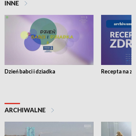
INNE
Dzień babci i dziadka
Recepta na z
ARCHIWALNE