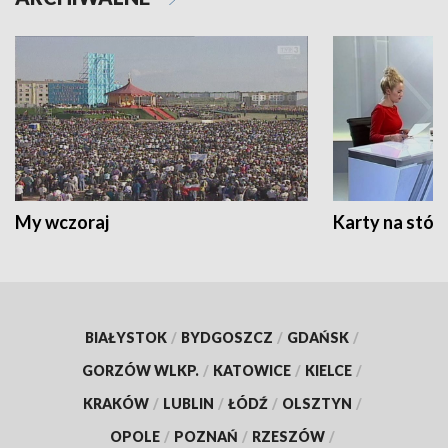
My wczoraj
Karty na stół:
BIAŁYSTOK
/
BYDGOSZCZ
/
GDAŃSK
/
GORZÓW WLKP.
/
KATOWICE
/
KIELCE
/
KRAKÓW
/
LUBLIN
/
ŁÓDŹ
/
OLSZTYN
/
OPOLE
/
POZNAŃ
/
RZESZÓW
/