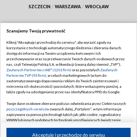
SZCZECIN
/
WARSZAWA
/
WROCŁAW
Szanujemy Twoją prywatność
Dołącz do nas:
Kliknij "Akceptuję i przechodzę do serwisu", aby wyrazić zgody na
korzystanie z technologii automatycznego śledzenia i zbierania danych,
TVP
dostęp do informacji na Twoim urządzeniu końcowym i ich
Abonament TVP
przechowywanie oraz na przetwarzanie Twoich danych osobowych przez
Regulamin TVP
nas, czyli Telewizję Polską S.A. w likwidacji (zwaną dalej również „TVP”),
Emisja w TVP
Polityka prywatności
Zaufanych Partnerów z IAB* (1201 firm)
oraz pozostałych
Zaufanych
Partnerów TVP (93 firm)
, w celach marketingowych (w tym do
Centrum informacji TVP
Moje zgody
zautomatyzowanego dopasowania reklam do Twoich zainteresowań i
mierzenia ich skuteczności) i pozostałych, które wskazujemy poniżej, a
Naziemna Telewizja Cyfrowa
Pomoc
także zgody na udostępnianie przez nas identyfikatora PPID do Google.
Sklep TVP
Biuro reklamy
Twoje dane osobowe zbierane podczas odwiedzania przez Ciebie naszych
Rada Programowa
Kontakt
poszczególnych serwisów
zwanych dalej „Portalem”, w tym informacje
zapisywane za pomocą technologii takich jak: pliki cookie, sygnalizatory
System NOS
WWW lub innych podobnych technologii umożliwiających świadczenie
dopasowanych i bezpiecznych usług, personalizację treści oraz reklam,
Informacje o nadawcy
Kanały
udostępnianie funkcji mediów społecznościowych oraz analizowanie
Akceptuję i przechodzę do serwisu
ruchu w Internecie.