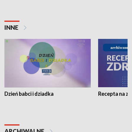
INNE
Dzień babci i dziadka
Recepta na z
ARCHIWALNE