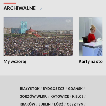
ARCHIWALNE
My wczoraj
Karty na stół:
BIAŁYSTOK
/
BYDGOSZCZ
/
GDAŃSK
/
GORZÓW WLKP.
/
KATOWICE
/
KIELCE
/
KRAKÓW
/
LUBLIN
/
ŁÓDŹ
/
OLSZTYN
/