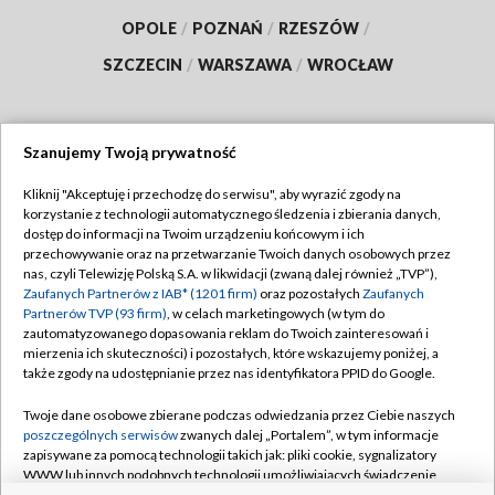
OPOLE
/
POZNAŃ
/
RZESZÓW
/
SZCZECIN
/
WARSZAWA
/
WROCŁAW
Szanujemy Twoją prywatność
Dołącz do nas:
Kliknij "Akceptuję i przechodzę do serwisu", aby wyrazić zgody na
korzystanie z technologii automatycznego śledzenia i zbierania danych,
TVP
dostęp do informacji na Twoim urządzeniu końcowym i ich
Abonament TVP
przechowywanie oraz na przetwarzanie Twoich danych osobowych przez
Regulamin TVP
nas, czyli Telewizję Polską S.A. w likwidacji (zwaną dalej również „TVP”),
Emisja w TVP
Polityka prywatności
Zaufanych Partnerów z IAB* (1201 firm)
oraz pozostałych
Zaufanych
Partnerów TVP (93 firm)
, w celach marketingowych (w tym do
Centrum informacji TVP
Moje zgody
zautomatyzowanego dopasowania reklam do Twoich zainteresowań i
mierzenia ich skuteczności) i pozostałych, które wskazujemy poniżej, a
Naziemna Telewizja Cyfrowa
Pomoc
także zgody na udostępnianie przez nas identyfikatora PPID do Google.
Sklep TVP
Biuro reklamy
Twoje dane osobowe zbierane podczas odwiedzania przez Ciebie naszych
Rada Programowa
Kontakt
poszczególnych serwisów
zwanych dalej „Portalem”, w tym informacje
zapisywane za pomocą technologii takich jak: pliki cookie, sygnalizatory
System NOS
WWW lub innych podobnych technologii umożliwiających świadczenie
dopasowanych i bezpiecznych usług, personalizację treści oraz reklam,