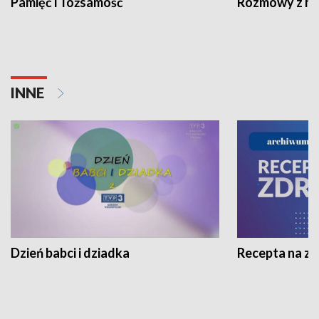
Pamięć i Tożsamość
Rozmowy z his
INNE
Dzień babci i dziadka
Recepta na z