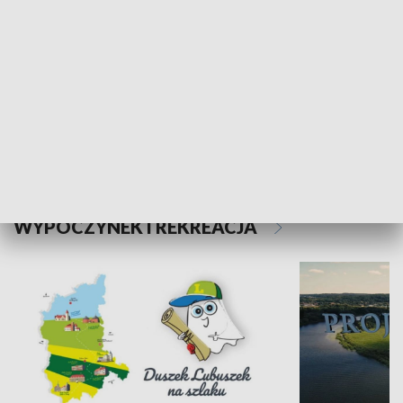
Kalejdoskop
Sołtys na med
WYPOCZYNEK I REKREACJA