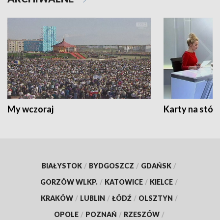
My wczoraj
Karty na stół:
BIAŁYSTOK
/
BYDGOSZCZ
/
GDAŃSK
/
GORZÓW WLKP.
/
KATOWICE
/
KIELCE
/
KRAKÓW
/
LUBLIN
/
ŁÓDŹ
/
OLSZTYN
/
OPOLE
/
POZNAŃ
/
RZESZÓW
/