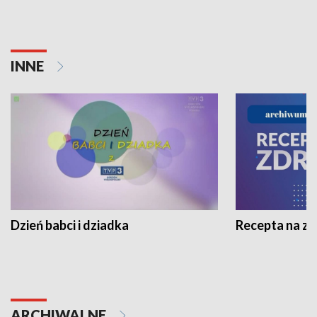
INNE
Dzień babci i dziadka
Recepta na z
ARCHIWALNE