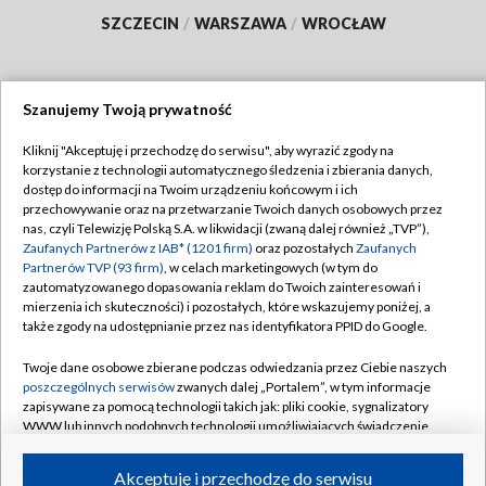
SZCZECIN
/
WARSZAWA
/
WROCŁAW
Szanujemy Twoją prywatność
Dołącz do nas:
Kliknij "Akceptuję i przechodzę do serwisu", aby wyrazić zgody na
korzystanie z technologii automatycznego śledzenia i zbierania danych,
TVP
dostęp do informacji na Twoim urządzeniu końcowym i ich
Abonament TVP
przechowywanie oraz na przetwarzanie Twoich danych osobowych przez
Regulamin TVP
nas, czyli Telewizję Polską S.A. w likwidacji (zwaną dalej również „TVP”),
Emisja w TVP
Polityka prywatności
Zaufanych Partnerów z IAB* (1201 firm)
oraz pozostałych
Zaufanych
Partnerów TVP (93 firm)
, w celach marketingowych (w tym do
Centrum informacji TVP
Moje zgody
zautomatyzowanego dopasowania reklam do Twoich zainteresowań i
mierzenia ich skuteczności) i pozostałych, które wskazujemy poniżej, a
Naziemna Telewizja Cyfrowa
Pomoc
także zgody na udostępnianie przez nas identyfikatora PPID do Google.
Sklep TVP
Biuro reklamy
Twoje dane osobowe zbierane podczas odwiedzania przez Ciebie naszych
Rada Programowa
Kontakt
poszczególnych serwisów
zwanych dalej „Portalem”, w tym informacje
zapisywane za pomocą technologii takich jak: pliki cookie, sygnalizatory
System NOS
WWW lub innych podobnych technologii umożliwiających świadczenie
dopasowanych i bezpiecznych usług, personalizację treści oraz reklam,
Informacje o nadawcy
Kanały
udostępnianie funkcji mediów społecznościowych oraz analizowanie
Akceptuję i przechodzę do serwisu
ruchu w Internecie.