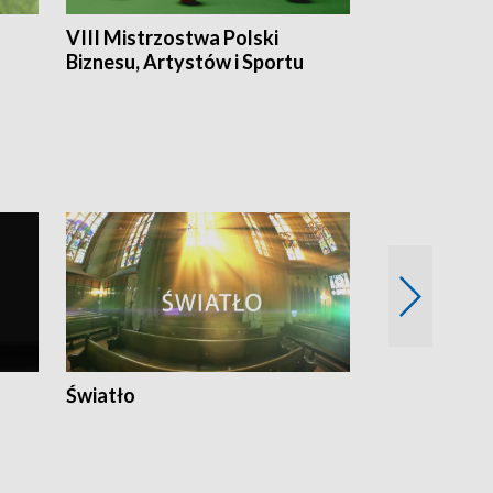
VIII Mistrzostwa Polski
Cztery kwar
Biznesu, Artystów i Sportu
Światło
Nowy adres