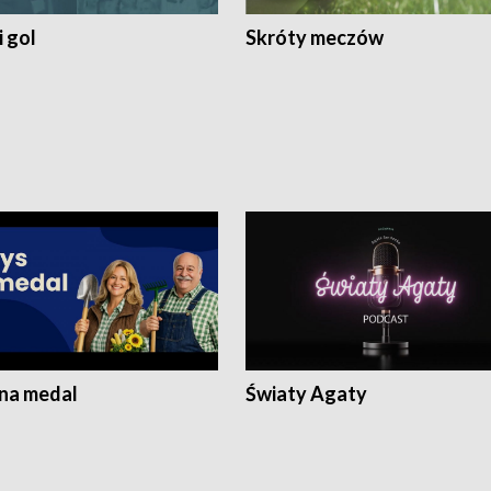
 gol
Skróty meczów
 na medal
Światy Agaty