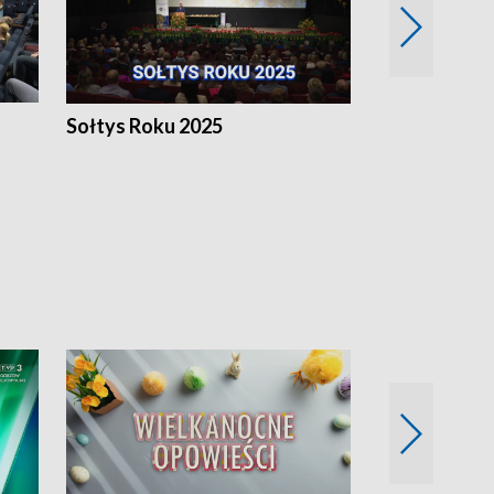
h
Sołtys Roku 2025
20 lat minęł
Wlkp.