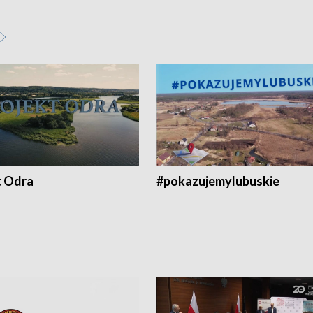
t Odra
#pokazujemylubuskie