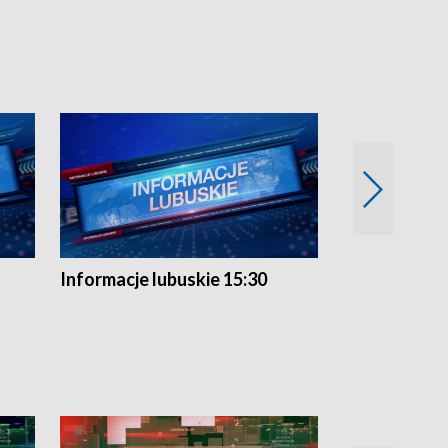
Informacje lubuskie 15:30
Przegląd ty