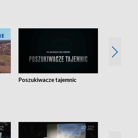
Poszukiwacze tajemnic
Kostrzyn na 