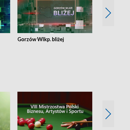
Gorzów Wlkp. bliżej
Lubuskie bliż