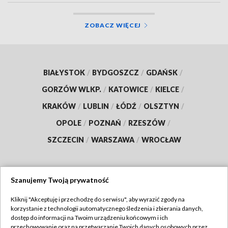
ZOBACZ WIĘCEJ
BIAŁYSTOK
/
BYDGOSZCZ
/
GDAŃSK
/
GORZÓW WLKP.
/
KATOWICE
/
KIELCE
/
KRAKÓW
/
LUBLIN
/
ŁÓDŹ
/
OLSZTYN
/
OPOLE
/
POZNAŃ
/
RZESZÓW
/
SZCZECIN
/
WARSZAWA
/
WROCŁAW
Szanujemy Twoją prywatność
Dołącz do nas:
Kliknij "Akceptuję i przechodzę do serwisu", aby wyrazić zgody na
korzystanie z technologii automatycznego śledzenia i zbierania danych,
TVP
dostęp do informacji na Twoim urządzeniu końcowym i ich
Abonament TVP
przechowywanie oraz na przetwarzanie Twoich danych osobowych przez