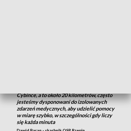
Rzepinie od kilku lat ma najwyższą liczbę wyjazdów w
powiecie słubickim.
Jak mówią ochotnicy, ich remiza znajduje się w bliskiej
odległości od kolei, dróg krajowych, autostrady i zakładów
przemysłowych, co wpływa na dużą liczbę zdarzeń. W
zeszłym roku druhowie zrealizowali 136 akcji, w tym roku
liczba wyjazdów to już 125.
Jako że w Rzepinie jest tylko jedna
karetka, następne stacjonują w Słubicach i
Cybince, a to około 20 kilometrów, często
jesteśmy dysponowani do izolowanych
zdarzeń medycznych, aby udzielić pomocy
w miarę szybko, w szczególności gdy liczy
się każda minuta
Dawid Baran - skarbnik OSP Rzepin