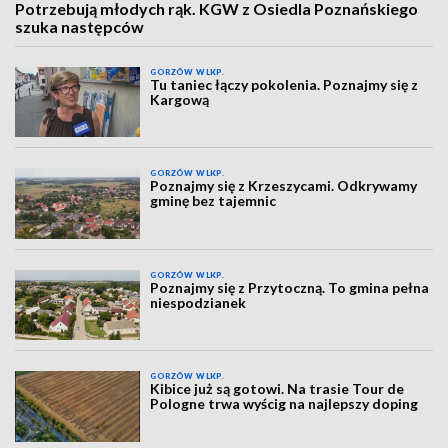
Potrzebują młodych rąk. KGW z Osiedla Poznańskiego
szuka następców
GORZÓW WLKP.
Tu taniec łączy pokolenia. Poznajmy się z
Kargową
GORZÓW WLKP.
Poznajmy się z Krzeszycami. Odkrywamy
gminę bez tajemnic
GORZÓW WLKP.
Poznajmy się z Przytoczną. To gmina pełna
niespodzianek
GORZÓW WLKP.
Kibice już są gotowi. Na trasie Tour de
Pologne trwa wyścig na najlepszy doping