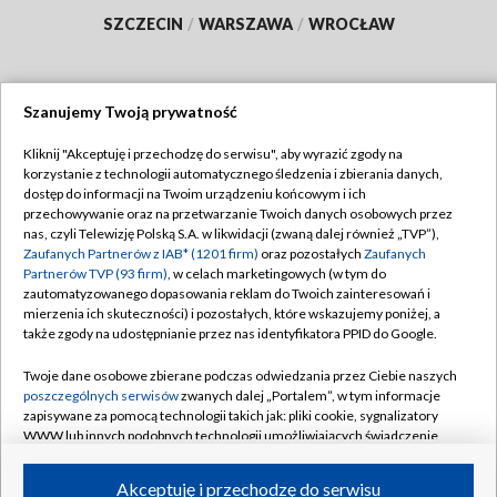
SZCZECIN
/
WARSZAWA
/
WROCŁAW
Szanujemy Twoją prywatność
Dołącz do nas:
Kliknij "Akceptuję i przechodzę do serwisu", aby wyrazić zgody na
korzystanie z technologii automatycznego śledzenia i zbierania danych,
TVP
dostęp do informacji na Twoim urządzeniu końcowym i ich
Abonament TVP
przechowywanie oraz na przetwarzanie Twoich danych osobowych przez
Regulamin TVP
nas, czyli Telewizję Polską S.A. w likwidacji (zwaną dalej również „TVP”),
Emisja w TVP
Polityka prywatności
Zaufanych Partnerów z IAB* (1201 firm)
oraz pozostałych
Zaufanych
Partnerów TVP (93 firm)
, w celach marketingowych (w tym do
Centrum informacji TVP
Moje zgody
zautomatyzowanego dopasowania reklam do Twoich zainteresowań i
mierzenia ich skuteczności) i pozostałych, które wskazujemy poniżej, a
Naziemna Telewizja Cyfrowa
Pomoc
także zgody na udostępnianie przez nas identyfikatora PPID do Google.
Sklep TVP
Biuro reklamy
Twoje dane osobowe zbierane podczas odwiedzania przez Ciebie naszych
Rada Programowa
Kontakt
poszczególnych serwisów
zwanych dalej „Portalem”, w tym informacje
zapisywane za pomocą technologii takich jak: pliki cookie, sygnalizatory
System NOS
WWW lub innych podobnych technologii umożliwiających świadczenie
dopasowanych i bezpiecznych usług, personalizację treści oraz reklam,
Informacje o nadawcy
Kanały
udostępnianie funkcji mediów społecznościowych oraz analizowanie
Akceptuję i przechodzę do serwisu
ruchu w Internecie.