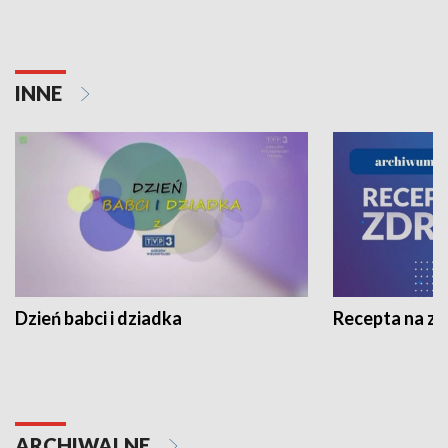
INNE
Dzień babci i dziadka
Recepta na z
ARCHIWALNE