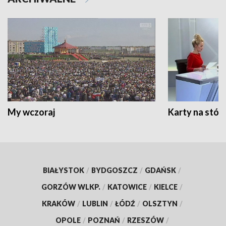
My wczoraj
Karty na stół:
BIAŁYSTOK
/
BYDGOSZCZ
/
GDAŃSK
/
GORZÓW WLKP.
/
KATOWICE
/
KIELCE
/
KRAKÓW
/
LUBLIN
/
ŁÓDŹ
/
OLSZTYN
/
OPOLE
/
POZNAŃ
/
RZESZÓW
/