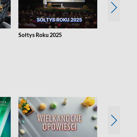
h
Sołtys Roku 2025
20 lat minęł
Wlkp.