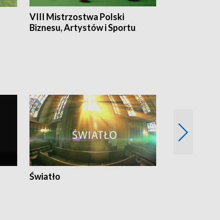
VIII Mistrzostwa Polski
Cztery kwar
Biznesu, Artystów i Sportu
Światło
Nowy adres