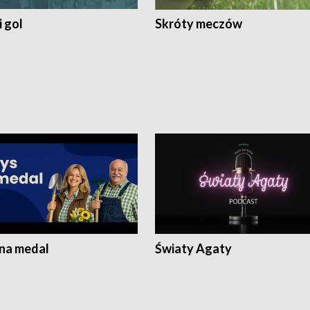
 gol
Skróty meczów
 na medal
Światy Agaty