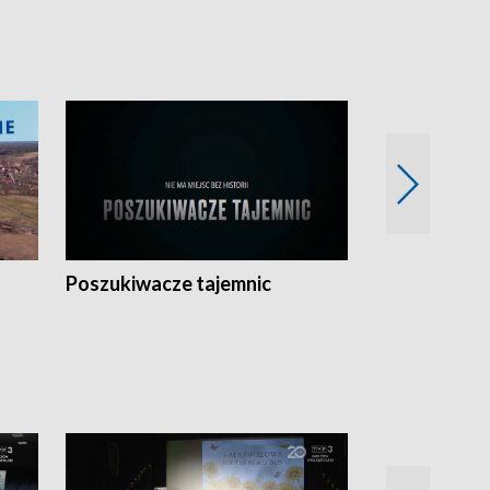
Poszukiwacze tajemnic
Kostrzyn na 