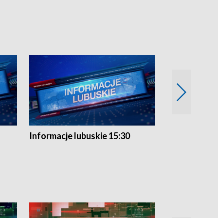
Informacje lubuskie 15:30
Przegląd ty