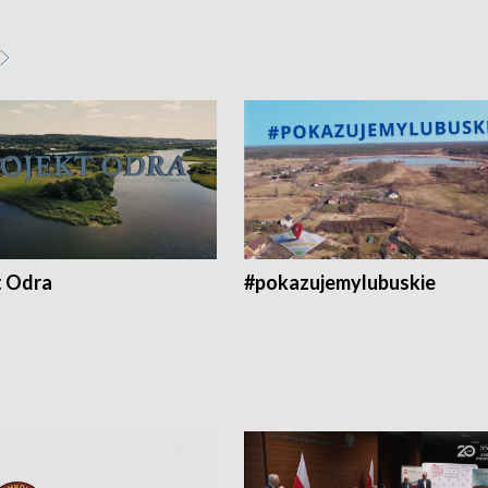
t Odra
#pokazujemylubuskie