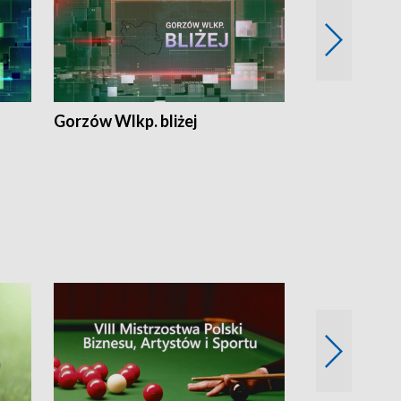
Gorzów Wlkp. bliżej
Lubuskie bliż