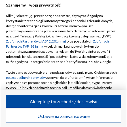
Szanujemy Twoją prywatność
Dołącz do nas:
Kliknij "Akceptuję i przechodzę do serwisu", aby wyrazić zgody na
korzystanie z technologii automatycznego śledzenia i zbierania danych,
TVP
dostęp do informacji na Twoim urządzeniu końcowym i ich
Abonament TVP
przechowywanie oraz na przetwarzanie Twoich danych osobowych przez
Regulamin TVP
nas, czyli Telewizję Polską S.A. w likwidacji (zwaną dalej również „TVP”),
Emisja w TVP
Polityka prywatności
Zaufanych Partnerów z IAB* (1201 firm)
oraz pozostałych
Zaufanych
Partnerów TVP (93 firm)
, w celach marketingowych (w tym do
Centrum informacji TVP
Moje zgody
zautomatyzowanego dopasowania reklam do Twoich zainteresowań i
mierzenia ich skuteczności) i pozostałych, które wskazujemy poniżej, a
Naziemna Telewizja Cyfrowa
Pomoc
także zgody na udostępnianie przez nas identyfikatora PPID do Google.
Sklep TVP
Biuro reklamy
Twoje dane osobowe zbierane podczas odwiedzania przez Ciebie naszych
Rada Programowa
Kontakt
poszczególnych serwisów
zwanych dalej „Portalem”, w tym informacje
zapisywane za pomocą technologii takich jak: pliki cookie, sygnalizatory
System NOS
WWW lub innych podobnych technologii umożliwiających świadczenie
dopasowanych i bezpiecznych usług, personalizację treści oraz reklam,
Informacje o nadawcy
Kanały
udostępnianie funkcji mediów społecznościowych oraz analizowanie
Akceptuję i przechodzę do serwisu
ruchu w Internecie.
Program dla prasy
©2026 Telewizja Polska S.A. w likwidacji
Biuro Reklamy
Twoje dane osobowe zbierane podczas odwiedzania przez Ciebie
Ustawienia zaawansowane
poszczególnych serwisów
na Portalu, takie jak adresy IP, identyfikatory
Ogłoszenie przetargowe
Twoich urządzeń końcowych i identyfikatory plików cookie, informacje o