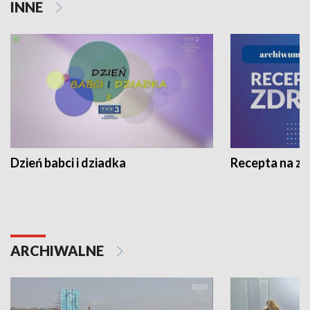
INNE
Dzień babci i dziadka
Recepta na z
ARCHIWALNE