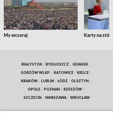
My wczoraj
Karty na stół:
BIAŁYSTOK
/
BYDGOSZCZ
/
GDAŃSK
/
GORZÓW WLKP.
/
KATOWICE
/
KIELCE
/
KRAKÓW
/
LUBLIN
/
ŁÓDŹ
/
OLSZTYN
/
OPOLE
/
POZNAŃ
/
RZESZÓW
/
SZCZECIN
/
WARSZAWA
/
WROCŁAW