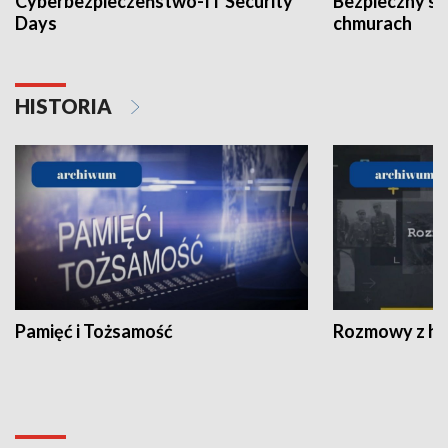
Cyberbezpieczeństwo-IT Security
Bezpieczny s
Days
chmurach
HISTORIA
Pamięć i Tożsamość
Rozmowy z his