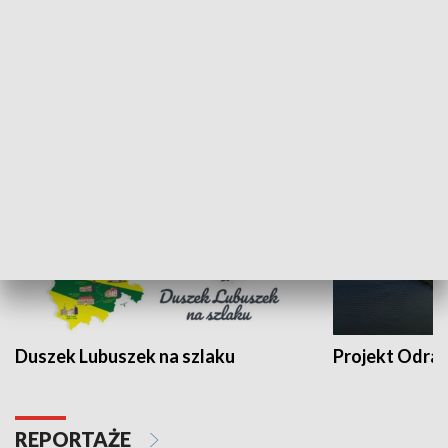
Kalejdoskop
Sołtys na med
WYPOCZYNEK I REKREACJA
Duszek Lubuszek na szlaku
Projekt Odra
REPORTAŻE