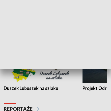
Kalejdoskop
Sołtys na med
WYPOCZYNEK I REKREACJA
Duszek Lubuszek na szlaku
Projekt Odra
REPORTAŻE