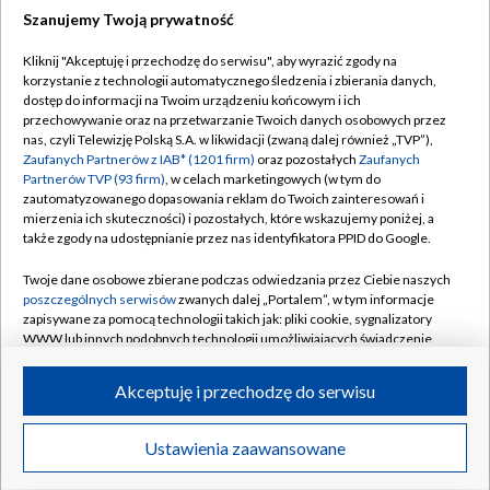
Szanujemy Twoją prywatność
Dołącz do nas:
Kliknij "Akceptuję i przechodzę do serwisu", aby wyrazić zgody na
korzystanie z technologii automatycznego śledzenia i zbierania danych,
TVP
dostęp do informacji na Twoim urządzeniu końcowym i ich
Abonament TVP
przechowywanie oraz na przetwarzanie Twoich danych osobowych przez
Regulamin TVP
nas, czyli Telewizję Polską S.A. w likwidacji (zwaną dalej również „TVP”),
Emisja w TVP
Polityka prywatności
Zaufanych Partnerów z IAB* (1201 firm)
oraz pozostałych
Zaufanych
Partnerów TVP (93 firm)
, w celach marketingowych (w tym do
Centrum informacji TVP
Moje zgody
zautomatyzowanego dopasowania reklam do Twoich zainteresowań i
mierzenia ich skuteczności) i pozostałych, które wskazujemy poniżej, a
Naziemna Telewizja Cyfrowa
Pomoc
także zgody na udostępnianie przez nas identyfikatora PPID do Google.
Sklep TVP
Biuro reklamy
Twoje dane osobowe zbierane podczas odwiedzania przez Ciebie naszych
Rada Programowa
Kontakt
poszczególnych serwisów
zwanych dalej „Portalem”, w tym informacje
zapisywane za pomocą technologii takich jak: pliki cookie, sygnalizatory
System NOS
WWW lub innych podobnych technologii umożliwiających świadczenie
dopasowanych i bezpiecznych usług, personalizację treści oraz reklam,
Informacje o nadawcy
Kanały
udostępnianie funkcji mediów społecznościowych oraz analizowanie
Akceptuję i przechodzę do serwisu
ruchu w Internecie.
Program dla prasy
©2026 Telewizja Polska S.A. w likwidacji
Biuro Reklamy
Twoje dane osobowe zbierane podczas odwiedzania przez Ciebie
Ustawienia zaawansowane
poszczególnych serwisów
na Portalu, takie jak adresy IP, identyfikatory
Ogłoszenie przetargowe
Twoich urządzeń końcowych i identyfikatory plików cookie, informacje o