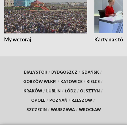
My wczoraj
Karty na stół:
BIAŁYSTOK
/
BYDGOSZCZ
/
GDAŃSK
/
GORZÓW WLKP.
/
KATOWICE
/
KIELCE
/
KRAKÓW
/
LUBLIN
/
ŁÓDŹ
/
OLSZTYN
/
OPOLE
/
POZNAŃ
/
RZESZÓW
/
SZCZECIN
/
WARSZAWA
/
WROCŁAW