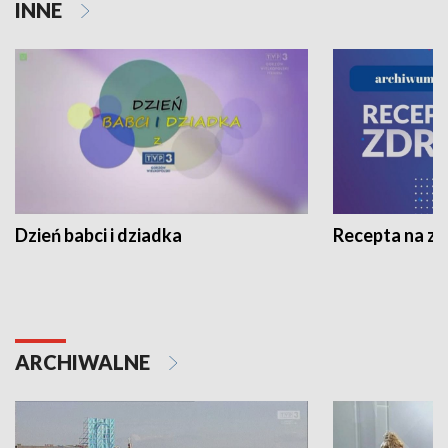
INNE
Dzień babci i dziadka
Recepta na z
ARCHIWALNE