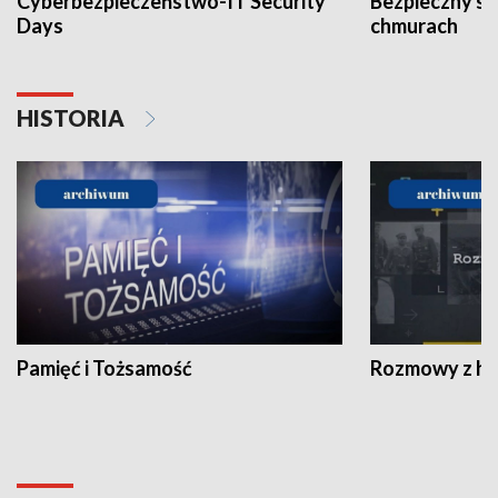
Cyberbezpieczeństwo-IT Security
Bezpieczny s
Days
chmurach
HISTORIA
Pamięć i Tożsamość
Rozmowy z his