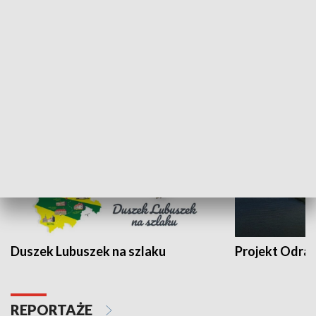
Kalejdoskop
Sołtys na med
WYPOCZYNEK I REKREACJA
Duszek Lubuszek na szlaku
Projekt Odra
REPORTAŻE