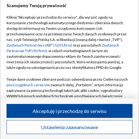
Szanujemy Twoją prywatność
Dołącz do nas:
Kliknij "Akceptuję i przechodzę do serwisu", aby wyrazić zgody na
korzystanie z technologii automatycznego śledzenia i zbierania danych,
TVP
dostęp do informacji na Twoim urządzeniu końcowym i ich
Abonament TVP
przechowywanie oraz na przetwarzanie Twoich danych osobowych przez
Regulamin TVP
nas, czyli Telewizję Polską S.A. w likwidacji (zwaną dalej również „TVP”),
Emisja w TVP
Polityka prywatności
Zaufanych Partnerów z IAB* (1201 firm)
oraz pozostałych
Zaufanych
Partnerów TVP (93 firm)
, w celach marketingowych (w tym do
Centrum informacji TVP
Moje zgody
zautomatyzowanego dopasowania reklam do Twoich zainteresowań i
mierzenia ich skuteczności) i pozostałych, które wskazujemy poniżej, a
Naziemna Telewizja Cyfrowa
Pomoc
także zgody na udostępnianie przez nas identyfikatora PPID do Google.
Sklep TVP
Biuro reklamy
Twoje dane osobowe zbierane podczas odwiedzania przez Ciebie naszych
Rada Programowa
Kontakt
poszczególnych serwisów
zwanych dalej „Portalem”, w tym informacje
zapisywane za pomocą technologii takich jak: pliki cookie, sygnalizatory
System NOS
WWW lub innych podobnych technologii umożliwiających świadczenie
dopasowanych i bezpiecznych usług, personalizację treści oraz reklam,
Informacje o nadawcy
Kanały
udostępnianie funkcji mediów społecznościowych oraz analizowanie
Akceptuję i przechodzę do serwisu
ruchu w Internecie.
Program dla prasy
©2026 Telewizja Polska S.A. w likwidacji
Biuro Reklamy
Twoje dane osobowe zbierane podczas odwiedzania przez Ciebie
Ustawienia zaawansowane
poszczególnych serwisów
na Portalu, takie jak adresy IP, identyfikatory
Ogłoszenie przetargowe
Twoich urządzeń końcowych i identyfikatory plików cookie, informacje o