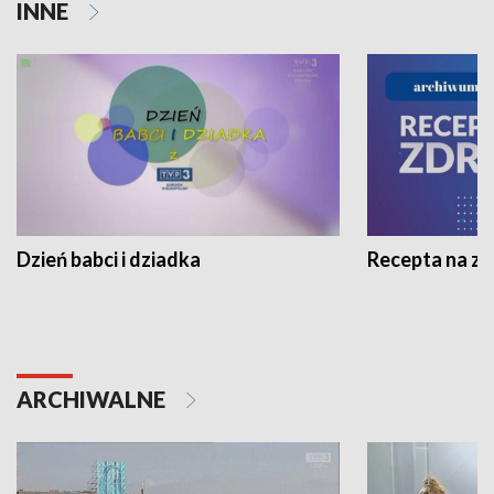
INNE
Dzień babci i dziadka
Recepta na z
ARCHIWALNE