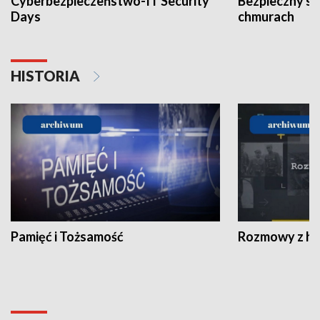
Cyberbezpieczeństwo-IT Security
Bezpieczny s
Days
chmurach
HISTORIA
Pamięć i Tożsamość
Rozmowy z his