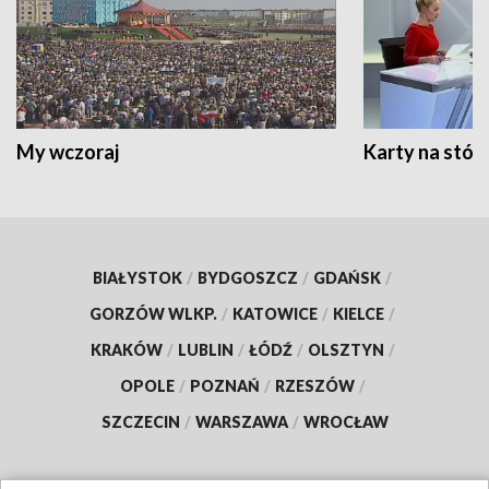
My wczoraj
Karty na stół:
BIAŁYSTOK
/
BYDGOSZCZ
/
GDAŃSK
/
GORZÓW WLKP.
/
KATOWICE
/
KIELCE
/
KRAKÓW
/
LUBLIN
/
ŁÓDŹ
/
OLSZTYN
/
OPOLE
/
POZNAŃ
/
RZESZÓW
/
SZCZECIN
/
WARSZAWA
/
WROCŁAW