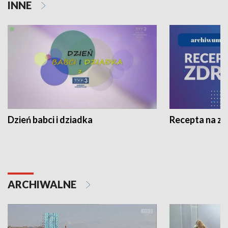
INNE
Dzień babci i dziadka
Recepta na z
ARCHIWALNE