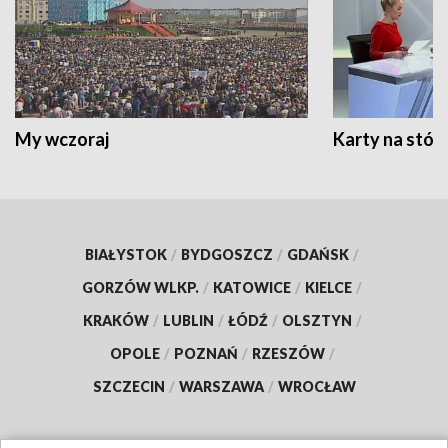
My wczoraj
Karty na stół:
BIAŁYSTOK
/
BYDGOSZCZ
/
GDAŃSK
/
GORZÓW WLKP.
/
KATOWICE
/
KIELCE
/
KRAKÓW
/
LUBLIN
/
ŁÓDŹ
/
OLSZTYN
/
OPOLE
/
POZNAŃ
/
RZESZÓW
/
SZCZECIN
/
WARSZAWA
/
WROCŁAW