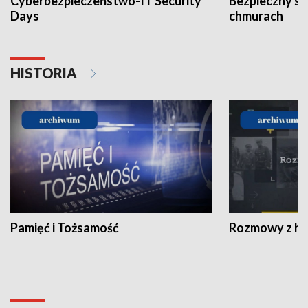
Cyberbezpieczeństwo-IT Security
Bezpieczny s
Days
chmurach
HISTORIA
Pamięć i Tożsamość
Rozmowy z his