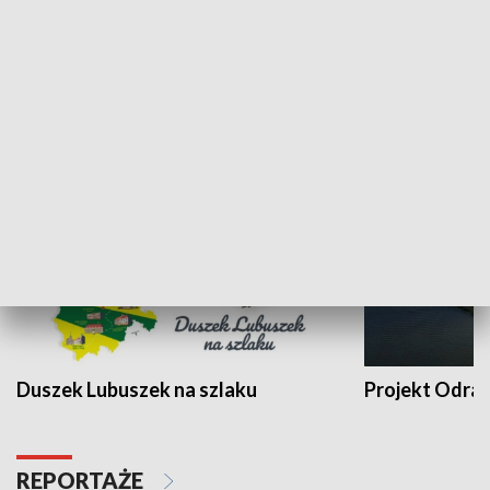
Kalejdoskop
Sołtys na med
WYPOCZYNEK I REKREACJA
Duszek Lubuszek na szlaku
Projekt Odra
REPORTAŻE