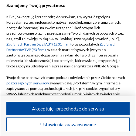
Szanujemy Twoją prywatność
Dołącz do nas:
Kliknij "Akceptuję i przechodzę do serwisu", aby wyrazić zgody na
korzystanie z technologii automatycznego śledzenia i zbierania danych,
TVP
dostęp do informacji na Twoim urządzeniu końcowym i ich
Abonament TVP
przechowywanie oraz na przetwarzanie Twoich danych osobowych przez
Regulamin TVP
nas, czyli Telewizję Polską S.A. w likwidacji (zwaną dalej również „TVP”),
Emisja w TVP
Polityka prywatności
Zaufanych Partnerów z IAB* (1201 firm)
oraz pozostałych
Zaufanych
Partnerów TVP (93 firm)
, w celach marketingowych (w tym do
Centrum informacji TVP
Moje zgody
zautomatyzowanego dopasowania reklam do Twoich zainteresowań i
mierzenia ich skuteczności) i pozostałych, które wskazujemy poniżej, a
Naziemna Telewizja Cyfrowa
Pomoc
także zgody na udostępnianie przez nas identyfikatora PPID do Google.
Sklep TVP
Biuro reklamy
Twoje dane osobowe zbierane podczas odwiedzania przez Ciebie naszych
Rada Programowa
Kontakt
poszczególnych serwisów
zwanych dalej „Portalem”, w tym informacje
zapisywane za pomocą technologii takich jak: pliki cookie, sygnalizatory
System NOS
WWW lub innych podobnych technologii umożliwiających świadczenie
dopasowanych i bezpiecznych usług, personalizację treści oraz reklam,
Informacje o nadawcy
Kanały
udostępnianie funkcji mediów społecznościowych oraz analizowanie
Akceptuję i przechodzę do serwisu
ruchu w Internecie.
Program dla prasy
©2026 Telewizja Polska S.A. w likwidacji
Biuro Reklamy
Twoje dane osobowe zbierane podczas odwiedzania przez Ciebie
Ustawienia zaawansowane
poszczególnych serwisów
na Portalu, takie jak adresy IP, identyfikatory
Ogłoszenie przetargowe
Twoich urządzeń końcowych i identyfikatory plików cookie, informacje o