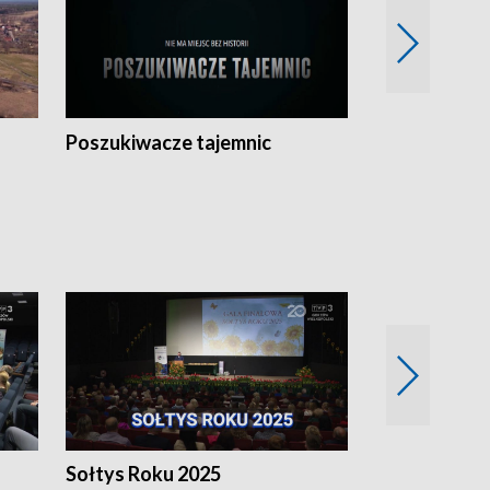
Poszukiwacze tajemnic
Kostrzyn na 
h
Sołtys Roku 2025
20 lat minęł