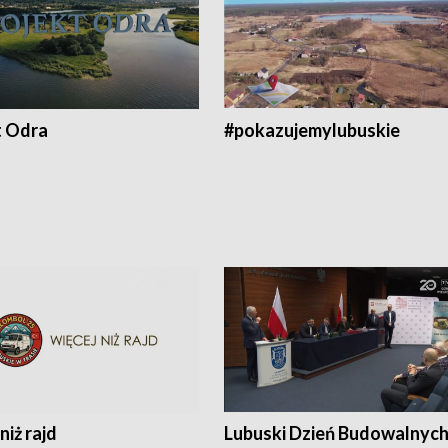
t Odra
#pokazujemylubuskie
niż rajd
Lubuski Dzień Budowalnyc