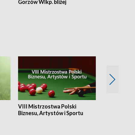
Gorzów Wlkp. bliżej
Lubuskie bliż
VIII Mistrzostwa Polski
Cztery kwar
Biznesu, Artystów i Sportu