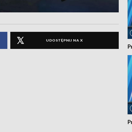
UDOSTĘPNIJ NA X
P
P