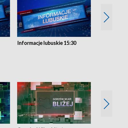
Informacje lubuskie 15:30
Przegląd ty