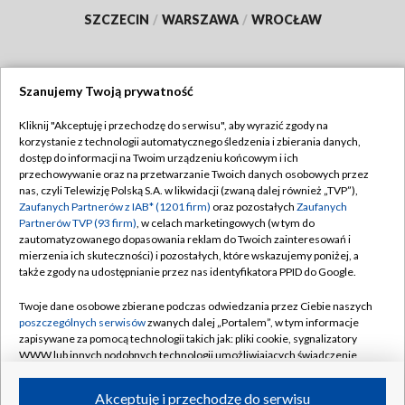
SZCZECIN
/
WARSZAWA
/
WROCŁAW
Szanujemy Twoją prywatność
Dołącz do nas:
Kliknij "Akceptuję i przechodzę do serwisu", aby wyrazić zgody na
korzystanie z technologii automatycznego śledzenia i zbierania danych,
TVP
dostęp do informacji na Twoim urządzeniu końcowym i ich
Abonament TVP
przechowywanie oraz na przetwarzanie Twoich danych osobowych przez
Regulamin TVP
nas, czyli Telewizję Polską S.A. w likwidacji (zwaną dalej również „TVP”),
Emisja w TVP
Polityka prywatności
Zaufanych Partnerów z IAB* (1201 firm)
oraz pozostałych
Zaufanych
Partnerów TVP (93 firm)
, w celach marketingowych (w tym do
Centrum informacji TVP
Moje zgody
zautomatyzowanego dopasowania reklam do Twoich zainteresowań i
mierzenia ich skuteczności) i pozostałych, które wskazujemy poniżej, a
Naziemna Telewizja Cyfrowa
Pomoc
także zgody na udostępnianie przez nas identyfikatora PPID do Google.
Sklep TVP
Biuro reklamy
Twoje dane osobowe zbierane podczas odwiedzania przez Ciebie naszych
Rada Programowa
Kontakt
poszczególnych serwisów
zwanych dalej „Portalem”, w tym informacje
zapisywane za pomocą technologii takich jak: pliki cookie, sygnalizatory
System NOS
WWW lub innych podobnych technologii umożliwiających świadczenie
dopasowanych i bezpiecznych usług, personalizację treści oraz reklam,
Informacje o nadawcy
Kanały
udostępnianie funkcji mediów społecznościowych oraz analizowanie
Akceptuję i przechodzę do serwisu
ruchu w Internecie.