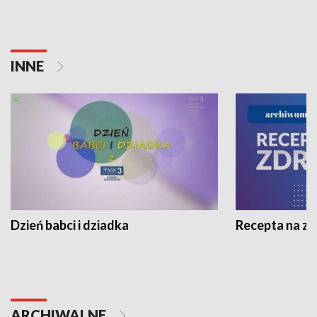
INNE
Dzień babci i dziadka
Recepta na z
ARCHIWALNE