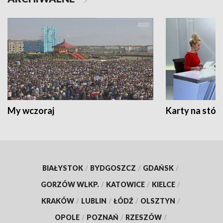
My wczoraj
Karty na stół:
BIAŁYSTOK
/
BYDGOSZCZ
/
GDAŃSK
/
GORZÓW WLKP.
/
KATOWICE
/
KIELCE
/
KRAKÓW
/
LUBLIN
/
ŁÓDŹ
/
OLSZTYN
/
OPOLE
/
POZNAŃ
/
RZESZÓW
/