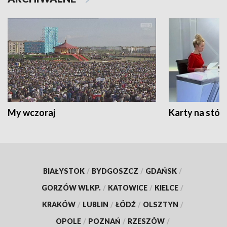
My wczoraj
Karty na stół:
BIAŁYSTOK
/
BYDGOSZCZ
/
GDAŃSK
/
GORZÓW WLKP.
/
KATOWICE
/
KIELCE
/
KRAKÓW
/
LUBLIN
/
ŁÓDŹ
/
OLSZTYN
/
OPOLE
/
POZNAŃ
/
RZESZÓW
/