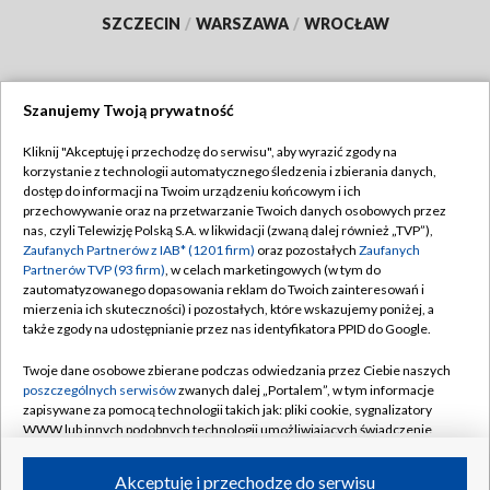
SZCZECIN
/
WARSZAWA
/
WROCŁAW
Szanujemy Twoją prywatność
Dołącz do nas:
Kliknij "Akceptuję i przechodzę do serwisu", aby wyrazić zgody na
korzystanie z technologii automatycznego śledzenia i zbierania danych,
TVP
dostęp do informacji na Twoim urządzeniu końcowym i ich
Abonament TVP
przechowywanie oraz na przetwarzanie Twoich danych osobowych przez
Regulamin TVP
nas, czyli Telewizję Polską S.A. w likwidacji (zwaną dalej również „TVP”),
Emisja w TVP
Polityka prywatności
Zaufanych Partnerów z IAB* (1201 firm)
oraz pozostałych
Zaufanych
Partnerów TVP (93 firm)
, w celach marketingowych (w tym do
Centrum informacji TVP
Moje zgody
zautomatyzowanego dopasowania reklam do Twoich zainteresowań i
mierzenia ich skuteczności) i pozostałych, które wskazujemy poniżej, a
Naziemna Telewizja Cyfrowa
Pomoc
także zgody na udostępnianie przez nas identyfikatora PPID do Google.
Sklep TVP
Biuro reklamy
Twoje dane osobowe zbierane podczas odwiedzania przez Ciebie naszych
Rada Programowa
Kontakt
poszczególnych serwisów
zwanych dalej „Portalem”, w tym informacje
zapisywane za pomocą technologii takich jak: pliki cookie, sygnalizatory
System NOS
WWW lub innych podobnych technologii umożliwiających świadczenie
dopasowanych i bezpiecznych usług, personalizację treści oraz reklam,
Informacje o nadawcy
Kanały
udostępnianie funkcji mediów społecznościowych oraz analizowanie
Akceptuję i przechodzę do serwisu
ruchu w Internecie.