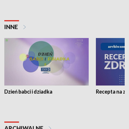
INNE
Dzień babci i dziadka
Recepta na z
ARCHIWALNE