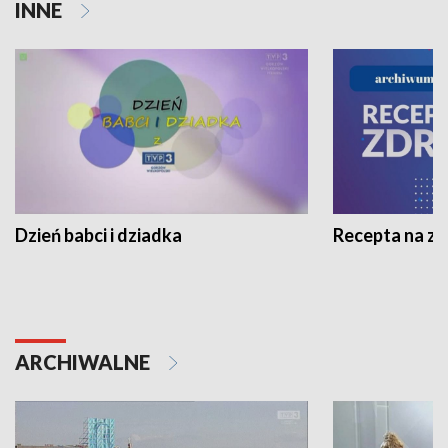
INNE
Dzień babci i dziadka
Recepta na z
ARCHIWALNE