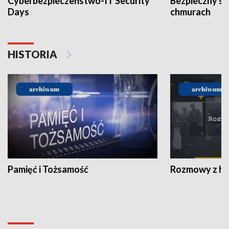
Cyberbezpieczeństwo-IT Security
Bezpieczny s
Days
chmurach
HISTORIA
Pamięć i Tożsamość
Rozmowy z his