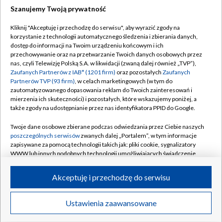
Szanujemy Twoją prywatność
Dołącz do nas:
Kliknij "Akceptuję i przechodzę do serwisu", aby wyrazić zgody na
korzystanie z technologii automatycznego śledzenia i zbierania danych,
TVP
dostęp do informacji na Twoim urządzeniu końcowym i ich
Abonament TVP
przechowywanie oraz na przetwarzanie Twoich danych osobowych przez
Regulamin TVP
nas, czyli Telewizję Polską S.A. w likwidacji (zwaną dalej również „TVP”),
Emisja w TVP
Polityka prywatności
Zaufanych Partnerów z IAB* (1201 firm)
oraz pozostałych
Zaufanych
Partnerów TVP (93 firm)
, w celach marketingowych (w tym do
Centrum informacji TVP
Moje zgody
zautomatyzowanego dopasowania reklam do Twoich zainteresowań i
mierzenia ich skuteczności) i pozostałych, które wskazujemy poniżej, a
Naziemna Telewizja Cyfrowa
Pomoc
także zgody na udostępnianie przez nas identyfikatora PPID do Google.
Sklep TVP
Biuro reklamy
Twoje dane osobowe zbierane podczas odwiedzania przez Ciebie naszych
Rada Programowa
Kontakt
poszczególnych serwisów
zwanych dalej „Portalem”, w tym informacje
zapisywane za pomocą technologii takich jak: pliki cookie, sygnalizatory
System NOS
WWW lub innych podobnych technologii umożliwiających świadczenie
dopasowanych i bezpiecznych usług, personalizację treści oraz reklam,
Informacje o nadawcy
Kanały
udostępnianie funkcji mediów społecznościowych oraz analizowanie
Akceptuję i przechodzę do serwisu
ruchu w Internecie.
Program dla prasy
©2026 Telewizja Polska S.A. w likwidacji
Biuro Reklamy
Twoje dane osobowe zbierane podczas odwiedzania przez Ciebie
Ustawienia zaawansowane
poszczególnych serwisów
na Portalu, takie jak adresy IP, identyfikatory
Ogłoszenie przetargowe
Twoich urządzeń końcowych i identyfikatory plików cookie, informacje o