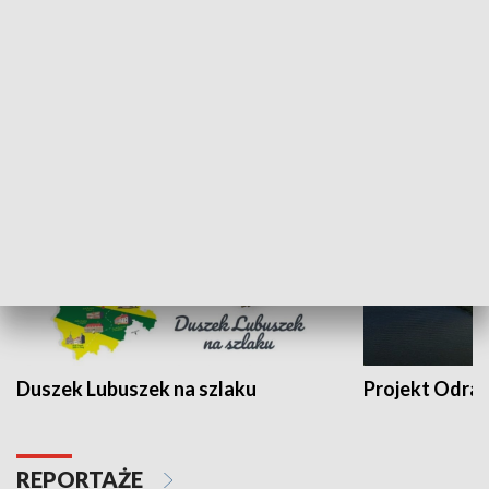
Kalejdoskop
Sołtys na med
WYPOCZYNEK I REKREACJA
Duszek Lubuszek na szlaku
Projekt Odra
REPORTAŻE