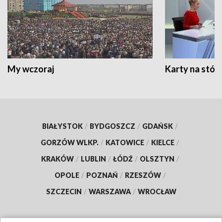
My wczoraj
Karty na stół:
BIAŁYSTOK
/
BYDGOSZCZ
/
GDAŃSK
/
GORZÓW WLKP.
/
KATOWICE
/
KIELCE
/
KRAKÓW
/
LUBLIN
/
ŁÓDŹ
/
OLSZTYN
/
OPOLE
/
POZNAŃ
/
RZESZÓW
/
SZCZECIN
/
WARSZAWA
/
WROCŁAW