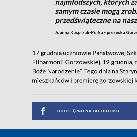
najmłodszych, których z
samym czasie mogą zrobi
przedświąteczne na nas
Joanna Kasprzak-Perka - prezeska Gor
17 grudnia uczniowie Państwowej Szkoł
Filharmonii Gorzowskiej. 19 grudnia, 
Boże Narodzenie”. Tego dnia na Star
mieszkańców i premierę gorzowskiej k
UDOSTĘPNIJ NA FACEBOOKU