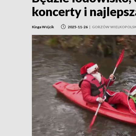
koncerty i najleps
Kinga Wójcik
2025-11-26
|
GORZÓW WIELKOPOLSK