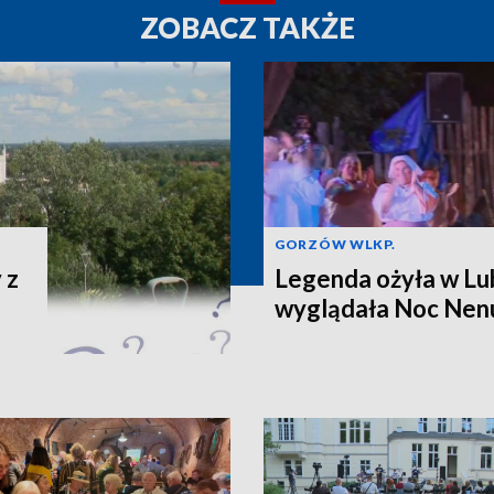
ZOBACZ TAKŻE
GORZÓW WLKP.
 z
Legenda ożyła w Lu
wyglądała Noc Nen