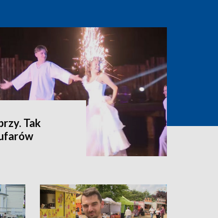
brzy. Tak
ufarów