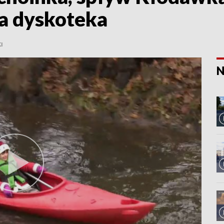
za dyskoteka
I
N