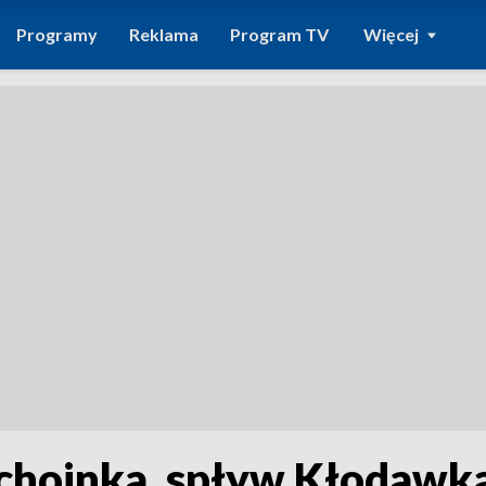
Programy
Reklama
Program TV
Więcej
choinka, spływ Kłodawką