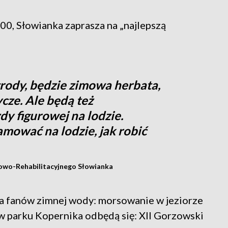
00, Słowianka zaprasza na „najlepszą
rody, będzie zimowa herbata,
ycze. Ale będą też
dy figurowej na lodzie.
mować na lodzie, jak robić
owo-Rehabilitacyjnego Słowianka
dla fanów zimnej wody: morsowanie w jeziorze
 w parku Kopernika odbędą się: XII Gorzowski