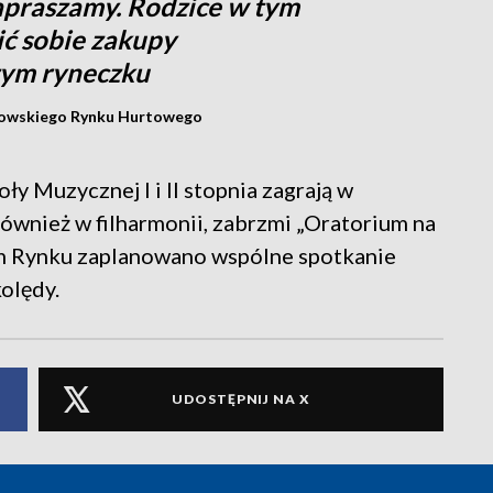
apraszamy. Rodzice w tym
ć sobie zakupy
zym ryneczku
zowskiego Rynku Hurtowego
y Muzycznej I i II stopnia zagrają w
również w filharmonii, zabrzmi „Oratorium na
ym Rynku zaplanowano wspólne spotkanie
olędy.
UDOSTĘPNIJ NA X