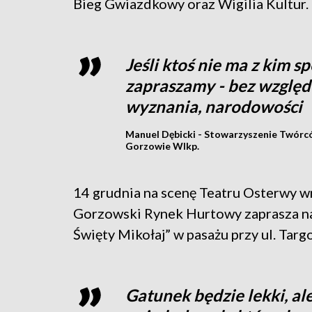
Bieg Gwiazdkowy oraz Wigilia Kultur.
Jeśli ktoś nie ma z kim s
zapraszamy - bez względu 
wyznania, narodowości
Manuel Dębicki - Stowarzyszenie Twórców
Gorzowie Wlkp.
14 grudnia na scenę Teatru Osterwy wr
Gorzowski Rynek Hurtowy zaprasza na 
Święty Mikołaj” w pasażu przy ul. Targ
Gatunek będzie lekki, al