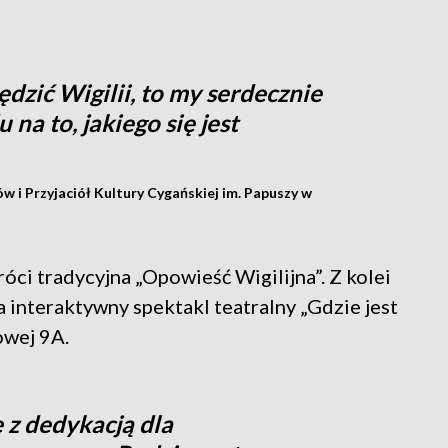
pędzić Wigilii, to my serdecznie
na to, jakiego się jest
 i Przyjaciół Kultury Cygańskiej im. Papuszy w
óci tradycyjna „Opowieść Wigilijna”. Z kolei
interaktywny spektakl teatralny „Gdzie jest
owej 9A.
e z dedykacją dla