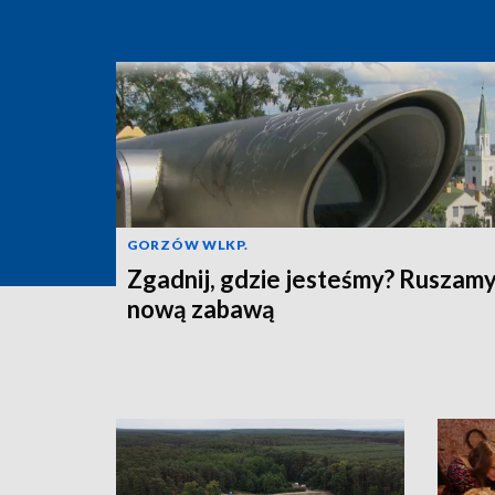
GORZÓW WLKP.
Zgadnij, gdzie jesteśmy? Ruszamy
nową zabawą