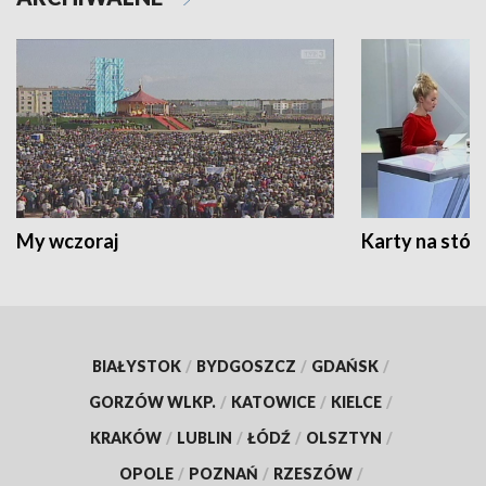
My wczoraj
Karty na stół:
BIAŁYSTOK
/
BYDGOSZCZ
/
GDAŃSK
/
GORZÓW WLKP.
/
KATOWICE
/
KIELCE
/
KRAKÓW
/
LUBLIN
/
ŁÓDŹ
/
OLSZTYN
/
OPOLE
/
POZNAŃ
/
RZESZÓW
/