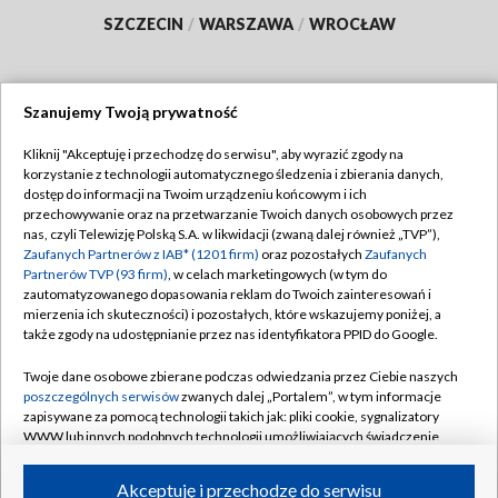
SZCZECIN
/
WARSZAWA
/
WROCŁAW
Szanujemy Twoją prywatność
Dołącz do nas:
Kliknij "Akceptuję i przechodzę do serwisu", aby wyrazić zgody na
korzystanie z technologii automatycznego śledzenia i zbierania danych,
TVP
dostęp do informacji na Twoim urządzeniu końcowym i ich
Abonament TVP
przechowywanie oraz na przetwarzanie Twoich danych osobowych przez
Regulamin TVP
nas, czyli Telewizję Polską S.A. w likwidacji (zwaną dalej również „TVP”),
Emisja w TVP
Polityka prywatności
Zaufanych Partnerów z IAB* (1201 firm)
oraz pozostałych
Zaufanych
Partnerów TVP (93 firm)
, w celach marketingowych (w tym do
Centrum informacji TVP
Moje zgody
zautomatyzowanego dopasowania reklam do Twoich zainteresowań i
mierzenia ich skuteczności) i pozostałych, które wskazujemy poniżej, a
Naziemna Telewizja Cyfrowa
Pomoc
także zgody na udostępnianie przez nas identyfikatora PPID do Google.
Sklep TVP
Biuro reklamy
Twoje dane osobowe zbierane podczas odwiedzania przez Ciebie naszych
Rada Programowa
Kontakt
poszczególnych serwisów
zwanych dalej „Portalem”, w tym informacje
zapisywane za pomocą technologii takich jak: pliki cookie, sygnalizatory
System NOS
WWW lub innych podobnych technologii umożliwiających świadczenie
dopasowanych i bezpiecznych usług, personalizację treści oraz reklam,
Informacje o nadawcy
Kanały
udostępnianie funkcji mediów społecznościowych oraz analizowanie
Akceptuję i przechodzę do serwisu
ruchu w Internecie.