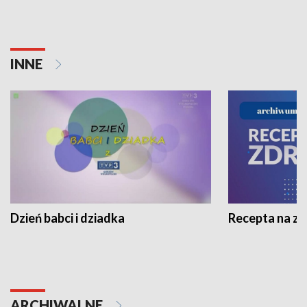
INNE
Dzień babci i dziadka
Recepta na z
ARCHIWALNE