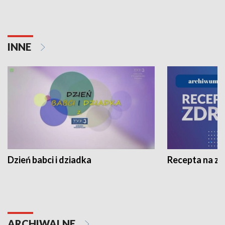
INNE
Dzień babci i dziadka
Recepta na z
ARCHIWALNE