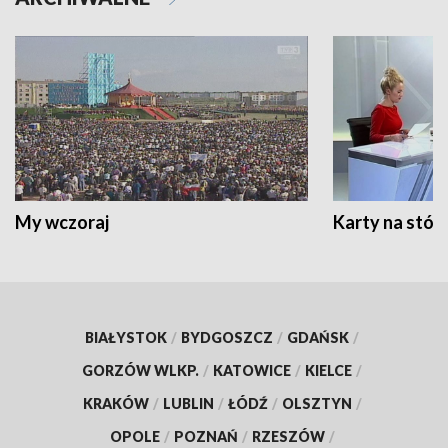
My wczoraj
Karty na stół:
BIAŁYSTOK
/
BYDGOSZCZ
/
GDAŃSK
/
GORZÓW WLKP.
/
KATOWICE
/
KIELCE
/
KRAKÓW
/
LUBLIN
/
ŁÓDŹ
/
OLSZTYN
/
OPOLE
/
POZNAŃ
/
RZESZÓW
/