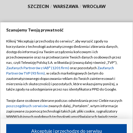
SZCZECIN
/
WARSZAWA
/
WROCŁAW
Szanujemy Twoją prywatność
Dołącz do nas:
Kliknij "Akceptuję i przechodzę do serwisu", aby wyrazić zgody na
korzystanie z technologii automatycznego śledzenia i zbierania danych,
TVP
dostęp do informacji na Twoim urządzeniu końcowym i ich
Abonament TVP
przechowywanie oraz na przetwarzanie Twoich danych osobowych przez
Regulamin TVP
nas, czyli Telewizję Polską S.A. w likwidacji (zwaną dalej również „TVP”),
Emisja w TVP
Polityka prywatności
Zaufanych Partnerów z IAB* (1201 firm)
oraz pozostałych
Zaufanych
Partnerów TVP (93 firm)
, w celach marketingowych (w tym do
Centrum informacji TVP
Moje zgody
zautomatyzowanego dopasowania reklam do Twoich zainteresowań i
mierzenia ich skuteczności) i pozostałych, które wskazujemy poniżej, a
Naziemna Telewizja Cyfrowa
Pomoc
także zgody na udostępnianie przez nas identyfikatora PPID do Google.
Sklep TVP
Biuro reklamy
Twoje dane osobowe zbierane podczas odwiedzania przez Ciebie naszych
Rada Programowa
Kontakt
poszczególnych serwisów
zwanych dalej „Portalem”, w tym informacje
zapisywane za pomocą technologii takich jak: pliki cookie, sygnalizatory
System NOS
WWW lub innych podobnych technologii umożliwiających świadczenie
dopasowanych i bezpiecznych usług, personalizację treści oraz reklam,
Informacje o nadawcy
Kanały
udostępnianie funkcji mediów społecznościowych oraz analizowanie
Akceptuję i przechodzę do serwisu
ruchu w Internecie.