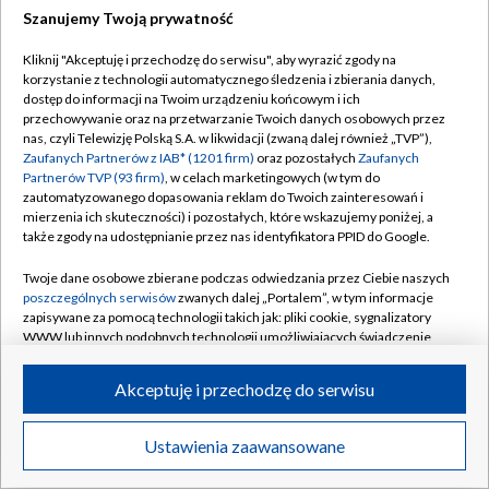
Szanujemy Twoją prywatność
Kliknij "Akceptuję i przechodzę do serwisu", aby wyrazić zgody na
korzystanie z technologii automatycznego śledzenia i zbierania danych,
dostęp do informacji na Twoim urządzeniu końcowym i ich
przechowywanie oraz na przetwarzanie Twoich danych osobowych przez
nas, czyli Telewizję Polską S.A. w likwidacji (zwaną dalej również „TVP”),
Zaufanych Partnerów z IAB* (1201 firm)
oraz pozostałych
Zaufanych
Partnerów TVP (93 firm)
, w celach marketingowych (w tym do
zautomatyzowanego dopasowania reklam do Twoich zainteresowań i
mierzenia ich skuteczności) i pozostałych, które wskazujemy poniżej, a
także zgody na udostępnianie przez nas identyfikatora PPID do Google.
Twoje dane osobowe zbierane podczas odwiedzania przez Ciebie naszych
poszczególnych serwisów
zwanych dalej „Portalem”, w tym informacje
zapisywane za pomocą technologii takich jak: pliki cookie, sygnalizatory
WWW lub innych podobnych technologii umożliwiających świadczenie
dopasowanych i bezpiecznych usług, personalizację treści oraz reklam,
udostępnianie funkcji mediów społecznościowych oraz analizowanie
Akceptuję i przechodzę do serwisu
ruchu w Internecie.
Twoje dane osobowe zbierane podczas odwiedzania przez Ciebie
Ustawienia zaawansowane
poszczególnych serwisów
na Portalu, takie jak adresy IP, identyfikatory
Twoich urządzeń końcowych i identyfikatory plików cookie, informacje o