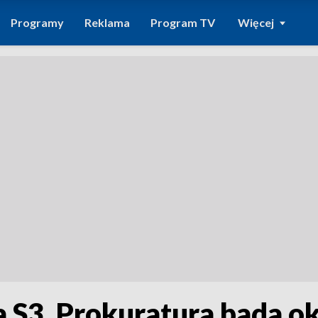
Programy
Reklama
Program TV
Więcej
 S3. Prokuratura bada ok