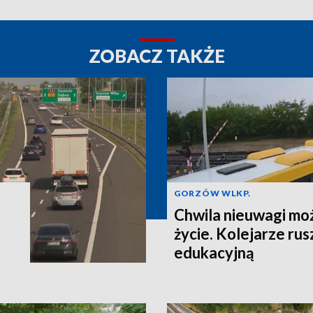
ZOBACZ TAKŻE
GORZÓW WLKP.
Chwila nieuwagi mo
życie. Kolejarze rusz
edukacyjną