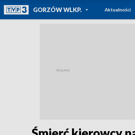
POWRÓT DO
GORZÓW WLKP.
Aktualności
TVP REGIONY
Śmierć kierowcy na