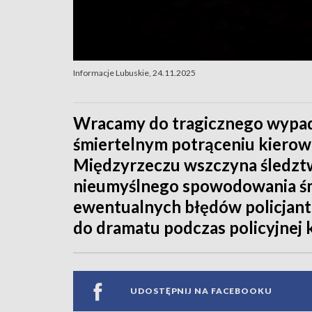
Informacje Lubuskie, 24.11.2025
Wracamy do tragicznego wypad
śmiertelnym potrąceniu kierow
Międzyrzeczu wszczyna śledzt
nieumyślnego spowodowania śmi
ewentualnych błędów policjantó
do dramatu podczas policyjnej k
UDOSTĘPNIJ NA FACEBOOKU