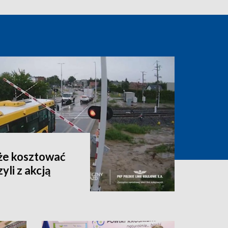
że kosztować
yli z akcją