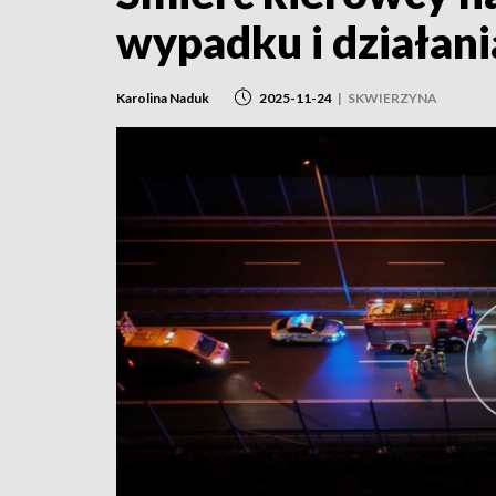
wypadku i działania
Karolina Naduk
2025-11-24
|
SKWIERZYNA