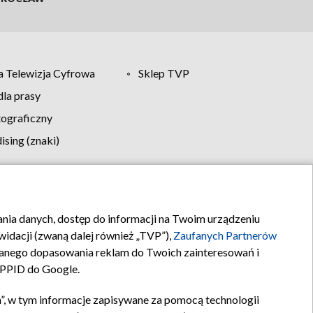
 Telewizja Cyfrowa
Sklep TVP
la prasy
tograficzny
sing (znaki)
klamy
Kontakt
rania danych, dostęp do informacji na Twoim urządzeniu
idacji (zwaną dalej również „TVP”),
Zaufanych Partnerów
anego dopasowania reklam do Twoich zainteresowań i
a PPID do Google.
”, w tym informacje zapisywane za pomocą technologii