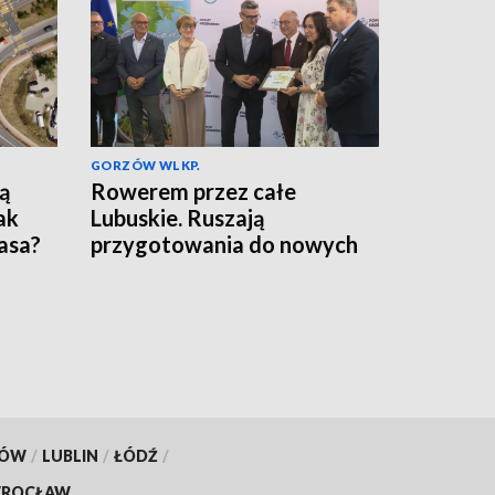
GORZÓW WLKP.
ą
Rowerem przez całe
ak
Lubuskie. Ruszają
asa?
przygotowania do nowych
ścieżek
KÓW
/
LUBLIN
/
ŁÓDŹ
/
ROCŁAW