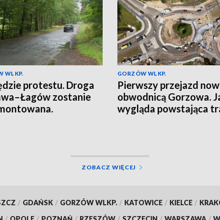
 WLKP.
GORZÓW WLKP.
ędzie protestu. Droga
Pierwszy przejazd now
awa–Łagów zostanie
obwodnicą Gorzowa. J
montowana.
wygląda powstająca tr
ZOBACZ WIĘCEJ
SZCZ
/
GDAŃSK
/
GORZÓW WLKP.
/
KATOWICE
/
KIELCE
/
KRA
N
/
OPOLE
/
POZNAŃ
/
RZESZÓW
/
SZCZECIN
/
WARSZAWA
/
W