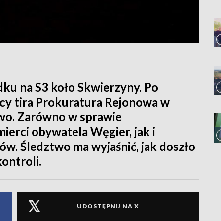
ku na S3 koło Skwierzyny. Po
cy tira Prokuratura Rejonowa w
wo. Zarówno w sprawie
erci obywatela Węgier, jak i
w. Śledztwo ma wyjaśnić, jak doszło
ontroli.
UDOSTĘPNIJ NA X