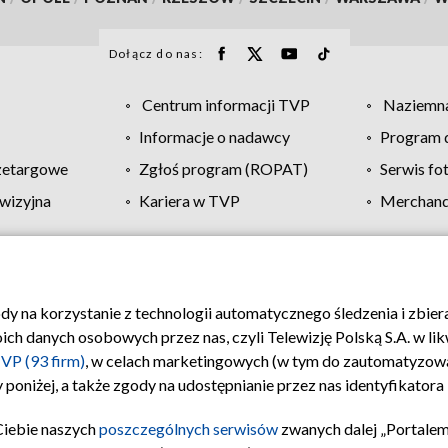
Dołącz do nas:
Centrum informacji TVP
Naziemna
Informacje o nadawcy
Program d
zetargowe
Zgłoś program (ROPAT)
Serwis fo
wizyjna
Kariera w TVP
Merchandi
Polityka prywatności
Moje zgody
Pomoc
Biuro re
ody na korzystanie z technologii automatycznego śledzenia i zbie
 danych osobowych przez nas, czyli Telewizję Polską S.A. w likw
VP (93 firm)
, w celach marketingowych (w tym do zautomatyzow
 poniżej, a także zgody na udostępnianie przez nas identyfikator
Ciebie naszych
poszczególnych serwisów
zwanych dalej „Portalem