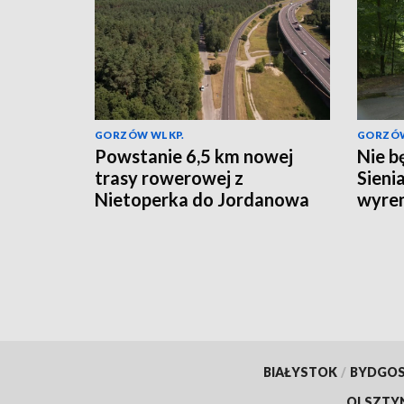
GORZÓW WLKP.
GORZÓW
Powstanie 6,5 km nowej
Nie b
trasy rowerowej z
Sieni
Nietoperka do Jordanowa
wyre
BIAŁYSTOK
/
BYDGO
OLSZTY