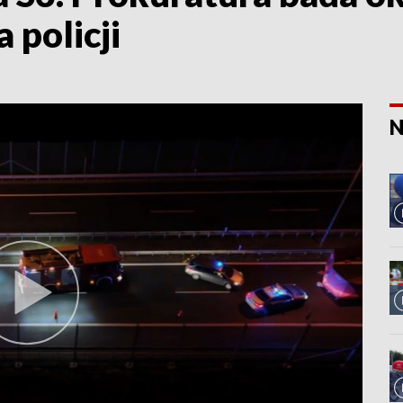
 policji
N