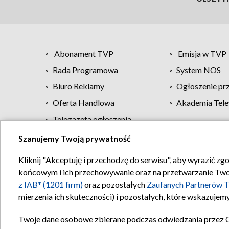
Abonament TVP
Emisja w TVP
Rada Programowa
System NOS
Biuro Reklamy
Ogłoszenie pr
Oferta Handlowa
Akademia Tele
Telegazeta ogłoszenia
Szanujemy Twoją prywatność
Regulamin TVP
Kliknij "Akceptuję i przechodzę do serwisu", aby wyrazić zg
końcowym i ich przechowywanie oraz na przetwarzanie Twoich
z IAB* (1201 firm)
oraz pozostałych
Zaufanych Partnerów T
mierzenia ich skuteczności) i pozostałych, które wskazujemy
Twoje dane osobowe zbierane podczas odwiedzania przez 