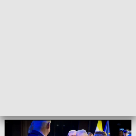
POWRÓT DO
GORZÓW WLKP.
TVP REGIONY
Strażacy świętują 30-lecie KSRG -
wyróżnienia i sześć nowych jednostek
2025-11-24
Aleksandra Modzelan