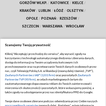
GORZÓW WLKP.
/
KATOWICE
/
KIELCE
/
KRAKÓW
/
LUBLIN
/
ŁÓDŹ
/
OLSZTYN
/
OPOLE
/
POZNAŃ
/
RZESZÓW
/
SZCZECIN
/
WARSZAWA
/
WROCŁAW
Szanujemy Twoją prywatność
Dołącz do nas:
Kliknij "Akceptuję i przechodzę do serwisu", aby wyrazić zgody na
korzystanie z technologii automatycznego śledzenia i zbierania danych,
TVP
dostęp do informacji na Twoim urządzeniu końcowym i ich
Abonament TVP
przechowywanie oraz na przetwarzanie Twoich danych osobowych przez
Regulamin TVP
nas, czyli Telewizję Polską S.A. w likwidacji (zwaną dalej również „TVP”),
Emisja w TVP
Polityka prywatności
Zaufanych Partnerów z IAB* (1201 firm)
oraz pozostałych
Zaufanych
Partnerów TVP (93 firm)
, w celach marketingowych (w tym do
Centrum informacji TVP
Moje zgody
zautomatyzowanego dopasowania reklam do Twoich zainteresowań i
mierzenia ich skuteczności) i pozostałych, które wskazujemy poniżej, a
Naziemna Telewizja Cyfrowa
Pomoc
także zgody na udostępnianie przez nas identyfikatora PPID do Google.
Sklep TVP
Biuro reklamy
Twoje dane osobowe zbierane podczas odwiedzania przez Ciebie naszych
Rada Programowa
Kontakt
poszczególnych serwisów
zwanych dalej „Portalem”, w tym informacje