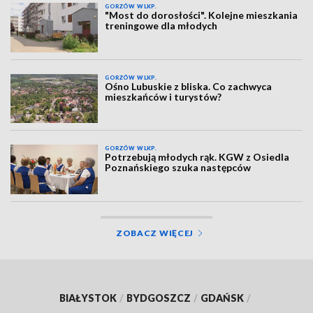
GORZÓW WLKP.
"Most do dorosłości". Kolejne mieszkania
treningowe dla młodych
GORZÓW WLKP.
Ośno Lubuskie z bliska. Co zachwyca
mieszkańców i turystów?
GORZÓW WLKP.
Potrzebują młodych rąk. KGW z Osiedla
Poznańskiego szuka następców
ZOBACZ WIĘCEJ
BIAŁYSTOK
/
BYDGOSZCZ
/
GDAŃSK
/