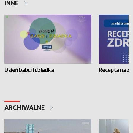
INNE
Dzień babci i dziadka
Recepta na z
ARCHIWALNE