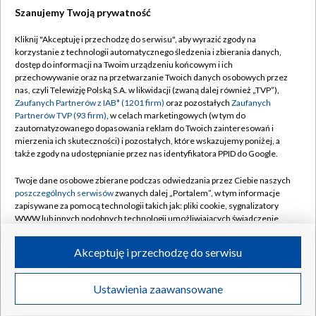
Szanujemy Twoją prywatność
Dołącz do nas:
Kliknij "Akceptuję i przechodzę do serwisu", aby wyrazić zgody na
korzystanie z technologii automatycznego śledzenia i zbierania danych,
TVP
dostęp do informacji na Twoim urządzeniu końcowym i ich
Abonament TVP
przechowywanie oraz na przetwarzanie Twoich danych osobowych przez
Regulamin TVP
nas, czyli Telewizję Polską S.A. w likwidacji (zwaną dalej również „TVP”),
Emisja w TVP
Polityka prywatności
Zaufanych Partnerów z IAB* (1201 firm)
oraz pozostałych
Zaufanych
Partnerów TVP (93 firm)
, w celach marketingowych (w tym do
Centrum informacji TVP
Moje zgody
zautomatyzowanego dopasowania reklam do Twoich zainteresowań i
mierzenia ich skuteczności) i pozostałych, które wskazujemy poniżej, a
Naziemna Telewizja Cyfrowa
Pomoc
także zgody na udostępnianie przez nas identyfikatora PPID do Google.
Sklep TVP
Biuro reklamy
Twoje dane osobowe zbierane podczas odwiedzania przez Ciebie naszych
Rada Programowa
Kontakt
poszczególnych serwisów
zwanych dalej „Portalem”, w tym informacje
zapisywane za pomocą technologii takich jak: pliki cookie, sygnalizatory
System NOS
WWW lub innych podobnych technologii umożliwiających świadczenie
dopasowanych i bezpiecznych usług, personalizację treści oraz reklam,
Informacje o nadawcy
Kanały
udostępnianie funkcji mediów społecznościowych oraz analizowanie
Akceptuję i przechodzę do serwisu
ruchu w Internecie.
Program dla prasy
©2026 Telewizja Polska S.A. w likwidacji
Biuro Reklamy
Twoje dane osobowe zbierane podczas odwiedzania przez Ciebie
Ustawienia zaawansowane
poszczególnych serwisów
na Portalu, takie jak adresy IP, identyfikatory
Ogłoszenie przetargowe
Twoich urządzeń końcowych i identyfikatory plików cookie, informacje o