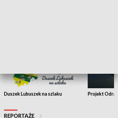
Kalejdoskop
Sołtys na med
WYPOCZYNEK I REKREACJA
Duszek Lubuszek na szlaku
Projekt Odra
REPORTAŻE