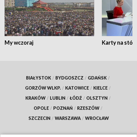
My wczoraj
Karty na stół:
BIAŁYSTOK
/
BYDGOSZCZ
/
GDAŃSK
/
GORZÓW WLKP.
/
KATOWICE
/
KIELCE
/
KRAKÓW
/
LUBLIN
/
ŁÓDŹ
/
OLSZTYN
/
OPOLE
/
POZNAŃ
/
RZESZÓW
/
SZCZECIN
/
WARSZAWA
/
WROCŁAW