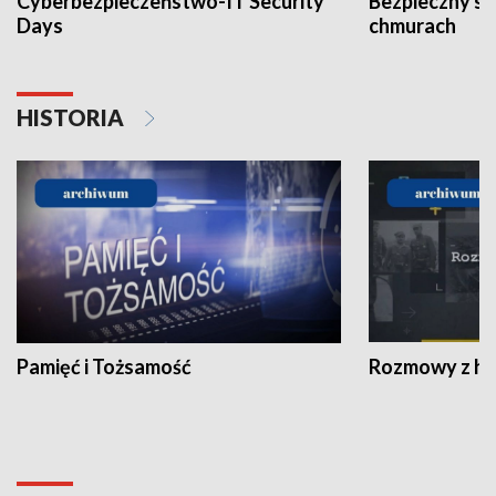
Cyberbezpieczeństwo-IT Security
Bezpieczny s
Days
chmurach
HISTORIA
Pamięć i Tożsamość
Rozmowy z his