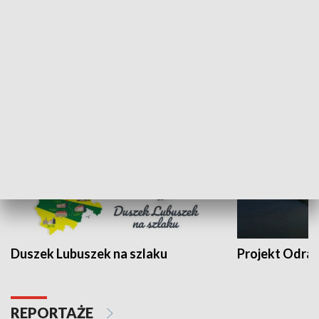
Kalejdoskop
Sołtys na med
WYPOCZYNEK I REKREACJA
Duszek Lubuszek na szlaku
Projekt Odra
REPORTAŻE