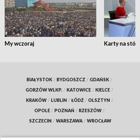
My wczoraj
Karty na stół:
BIAŁYSTOK
/
BYDGOSZCZ
/
GDAŃSK
/
GORZÓW WLKP.
/
KATOWICE
/
KIELCE
/
KRAKÓW
/
LUBLIN
/
ŁÓDŹ
/
OLSZTYN
/
OPOLE
/
POZNAŃ
/
RZESZÓW
/
SZCZECIN
/
WARSZAWA
/
WROCŁAW