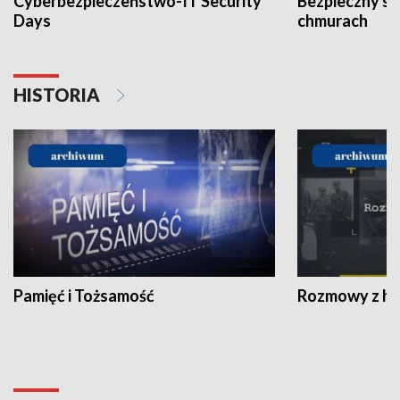
Cyberbezpieczeństwo-IT Security
Bezpieczny s
Days
chmurach
HISTORIA
Pamięć i Tożsamość
Rozmowy z his