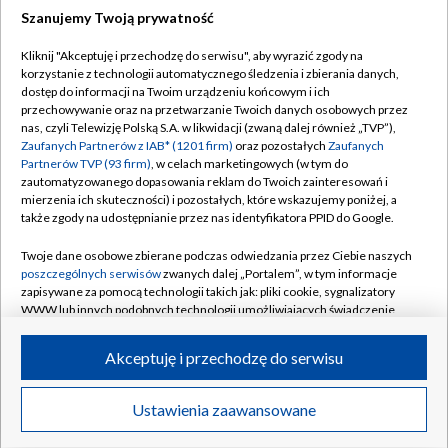
Szanujemy Twoją prywatność
Dołącz do nas:
Kliknij "Akceptuję i przechodzę do serwisu", aby wyrazić zgody na
korzystanie z technologii automatycznego śledzenia i zbierania danych,
TVP
dostęp do informacji na Twoim urządzeniu końcowym i ich
Abonament TVP
przechowywanie oraz na przetwarzanie Twoich danych osobowych przez
Regulamin TVP
nas, czyli Telewizję Polską S.A. w likwidacji (zwaną dalej również „TVP”),
Emisja w TVP
Polityka prywatności
Zaufanych Partnerów z IAB* (1201 firm)
oraz pozostałych
Zaufanych
Partnerów TVP (93 firm)
, w celach marketingowych (w tym do
Centrum informacji TVP
Moje zgody
zautomatyzowanego dopasowania reklam do Twoich zainteresowań i
mierzenia ich skuteczności) i pozostałych, które wskazujemy poniżej, a
Naziemna Telewizja Cyfrowa
Pomoc
także zgody na udostępnianie przez nas identyfikatora PPID do Google.
Sklep TVP
Biuro reklamy
Twoje dane osobowe zbierane podczas odwiedzania przez Ciebie naszych
Rada Programowa
Kontakt
poszczególnych serwisów
zwanych dalej „Portalem”, w tym informacje
zapisywane za pomocą technologii takich jak: pliki cookie, sygnalizatory
System NOS
WWW lub innych podobnych technologii umożliwiających świadczenie
dopasowanych i bezpiecznych usług, personalizację treści oraz reklam,
Informacje o nadawcy
Kanały
udostępnianie funkcji mediów społecznościowych oraz analizowanie
Akceptuję i przechodzę do serwisu
ruchu w Internecie.
Program dla prasy
©2026 Telewizja Polska S.A. w likwidacji
Biuro Reklamy
Twoje dane osobowe zbierane podczas odwiedzania przez Ciebie
Ustawienia zaawansowane
poszczególnych serwisów
na Portalu, takie jak adresy IP, identyfikatory
Ogłoszenie przetargowe
Twoich urządzeń końcowych i identyfikatory plików cookie, informacje o