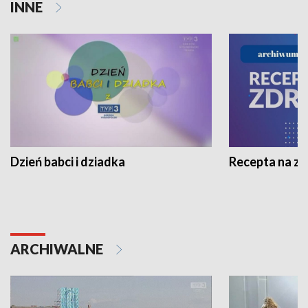
INNE
Dzień babci i dziadka
Recepta na z
ARCHIWALNE