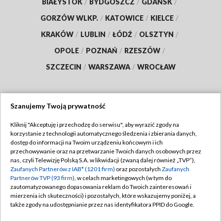
BIAŁYSTOK
/
BYDGOSZCZ
/
GDAŃSK
/
GORZÓW WLKP.
/
KATOWICE
/
KIELCE
/
KRAKÓW
/
LUBLIN
/
ŁÓDŹ
/
OLSZTYN
/
OPOLE
/
POZNAŃ
/
RZESZÓW
/
SZCZECIN
/
WARSZAWA
/
WROCŁAW
Szanujemy Twoją prywatność
Dołącz do nas:
Kliknij "Akceptuję i przechodzę do serwisu", aby wyrazić zgody na
korzystanie z technologii automatycznego śledzenia i zbierania danych,
TVP
dostęp do informacji na Twoim urządzeniu końcowym i ich
Abonament TVP
przechowywanie oraz na przetwarzanie Twoich danych osobowych przez
Regulamin TVP
nas, czyli Telewizję Polską S.A. w likwidacji (zwaną dalej również „TVP”),
Emisja w TVP
Polityka prywatności
Zaufanych Partnerów z IAB* (1201 firm)
oraz pozostałych
Zaufanych
Partnerów TVP (93 firm)
, w celach marketingowych (w tym do
Centrum informacji TVP
Moje zgody
zautomatyzowanego dopasowania reklam do Twoich zainteresowań i
mierzenia ich skuteczności) i pozostałych, które wskazujemy poniżej, a
Naziemna Telewizja Cyfrowa
Pomoc
także zgody na udostępnianie przez nas identyfikatora PPID do Google.
Sklep TVP
Biuro reklamy