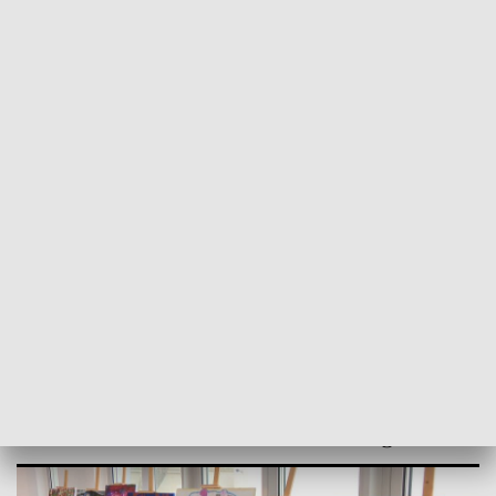
POWRÓT DO
GORZÓW WLKP.
TVP REGIONY
Lubuski PFRON promuje sztukę i
kreatywność osób z
niepełnosprawnościami
2025-11-20
Natalia Makuch