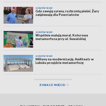
GORZÓW WLKP.
Gdy zawyją syreny, rozbrzmią pieśni. Żary
zaśpiewają dla Powstańców
GORZÓW WLKP.
Wspólnie malują mural. Kolorowa
metamorfoza przy ul. Suwalskiej
GORZÓW WLKP.
Miliony na modernizację. Amfiteatr w
Lubsku przejdzie metamorfozę
ZOBACZ WIĘCEJ