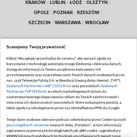
KRAKÓW
/
LUBLIN
/
ŁÓDŹ
/
OLSZTYN
/
OPOLE
/
POZNAŃ
/
RZESZÓW
/
SZCZECIN
/
WARSZAWA
/
WROCŁAW
Szanujemy Twoją prywatność
Dołącz do nas:
Kliknij "Akceptuję i przechodzę do serwisu", aby wyrazić zgody na
korzystanie z technologii automatycznego śledzenia i zbierania danych,
TVP
dostęp do informacji na Twoim urządzeniu końcowym i ich
Abonament TVP
przechowywanie oraz na przetwarzanie Twoich danych osobowych przez
Regulamin TVP
nas, czyli Telewizję Polską S.A. w likwidacji (zwaną dalej również „TVP”),
Emisja w TVP
Polityka prywatności
Zaufanych Partnerów z IAB* (1201 firm)
oraz pozostałych
Zaufanych
Partnerów TVP (93 firm)
, w celach marketingowych (w tym do
Centrum informacji TVP
Moje zgody
zautomatyzowanego dopasowania reklam do Twoich zainteresowań i
mierzenia ich skuteczności) i pozostałych, które wskazujemy poniżej, a
Naziemna Telewizja Cyfrowa
Pomoc
także zgody na udostępnianie przez nas identyfikatora PPID do Google.
Sklep TVP
Biuro reklamy
Twoje dane osobowe zbierane podczas odwiedzania przez Ciebie naszych
Rada Programowa
Kontakt
poszczególnych serwisów
zwanych dalej „Portalem”, w tym informacje
zapisywane za pomocą technologii takich jak: pliki cookie, sygnalizatory
System NOS
WWW lub innych podobnych technologii umożliwiających świadczenie