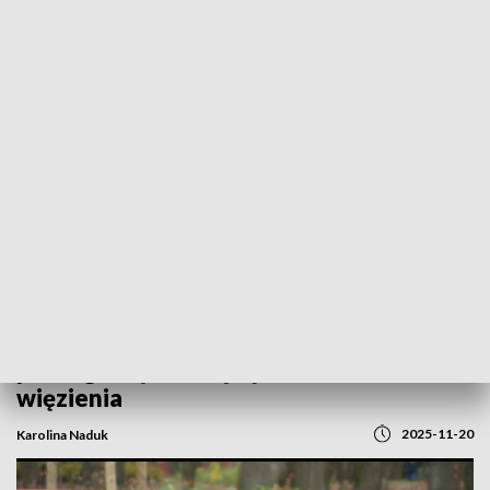
POWRÓT DO
GORZÓW WLKP.
TVP REGIONY
50-latek z Gorzowa usłyszał zarzuty za
pornografię dziecięcą. Grozi mu do 15 lat
więzienia
2025-11-20
Karolina Naduk