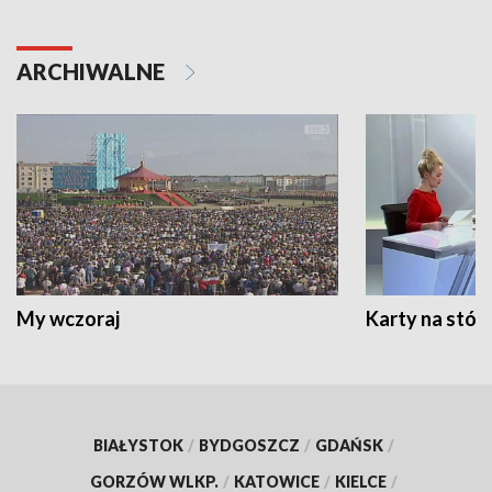
ARCHIWALNE
My wczoraj
Karty na stół:
BIAŁYSTOK
/
BYDGOSZCZ
/
GDAŃSK
/
GORZÓW WLKP.
/
KATOWICE
/
KIELCE
/