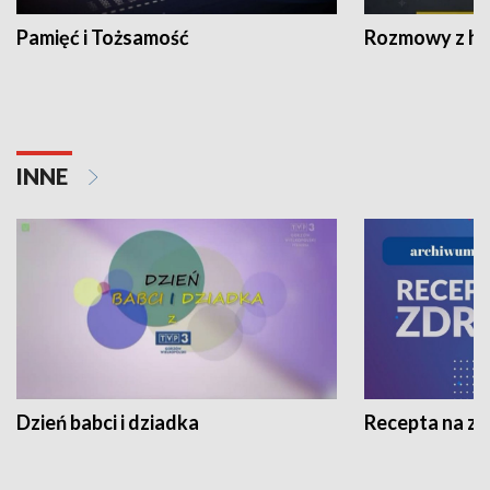
Pamięć i Tożsamość
Rozmowy z his
INNE
Dzień babci i dziadka
Recepta na z