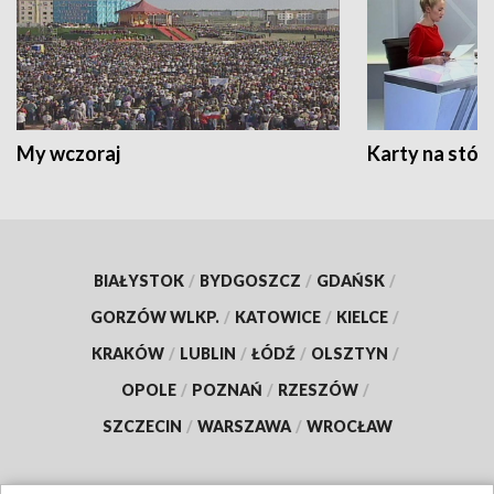
My wczoraj
Karty na stół:
BIAŁYSTOK
/
BYDGOSZCZ
/
GDAŃSK
/
GORZÓW WLKP.
/
KATOWICE
/
KIELCE
/
KRAKÓW
/
LUBLIN
/
ŁÓDŹ
/
OLSZTYN
/
OPOLE
/
POZNAŃ
/
RZESZÓW
/
SZCZECIN
/
WARSZAWA
/
WROCŁAW