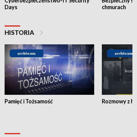
Cyberbezpieczeństwo-IT Security
Bezpieczny s
Days
chmurach
HISTORIA
Pamięć i Tożsamość
Rozmowy z his