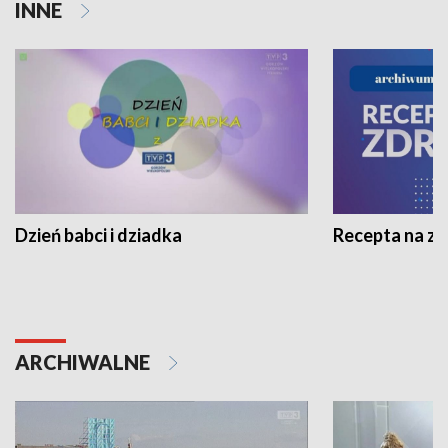
INNE
Dzień babci i dziadka
Recepta na z
ARCHIWALNE