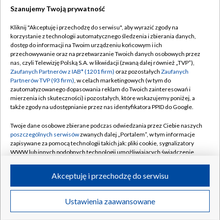
Szanujemy Twoją prywatność
Dołącz do nas:
Kliknij "Akceptuję i przechodzę do serwisu", aby wyrazić zgody na
korzystanie z technologii automatycznego śledzenia i zbierania danych,
TVP
dostęp do informacji na Twoim urządzeniu końcowym i ich
Abonament TVP
przechowywanie oraz na przetwarzanie Twoich danych osobowych przez
Regulamin TVP
nas, czyli Telewizję Polską S.A. w likwidacji (zwaną dalej również „TVP”),
Emisja w TVP
Polityka prywatności
Zaufanych Partnerów z IAB* (1201 firm)
oraz pozostałych
Zaufanych
Partnerów TVP (93 firm)
, w celach marketingowych (w tym do
Centrum informacji TVP
Moje zgody
zautomatyzowanego dopasowania reklam do Twoich zainteresowań i
mierzenia ich skuteczności) i pozostałych, które wskazujemy poniżej, a
Naziemna Telewizja Cyfrowa
Pomoc
także zgody na udostępnianie przez nas identyfikatora PPID do Google.
Sklep TVP
Biuro reklamy
Twoje dane osobowe zbierane podczas odwiedzania przez Ciebie naszych
Rada Programowa
Kontakt
poszczególnych serwisów
zwanych dalej „Portalem”, w tym informacje
zapisywane za pomocą technologii takich jak: pliki cookie, sygnalizatory
System NOS
WWW lub innych podobnych technologii umożliwiających świadczenie
dopasowanych i bezpiecznych usług, personalizację treści oraz reklam,
Informacje o nadawcy
Kanały
udostępnianie funkcji mediów społecznościowych oraz analizowanie
Akceptuję i przechodzę do serwisu
ruchu w Internecie.
Program dla prasy
©2026 Telewizja Polska S.A. w likwidacji
Biuro Reklamy
Twoje dane osobowe zbierane podczas odwiedzania przez Ciebie
Ustawienia zaawansowane
poszczególnych serwisów
na Portalu, takie jak adresy IP, identyfikatory
Ogłoszenie przetargowe
Twoich urządzeń końcowych i identyfikatory plików cookie, informacje o