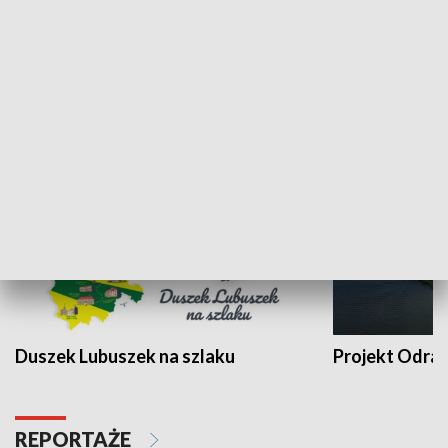
Kalejdoskop
Sołtys na med
WYPOCZYNEK I REKREACJA
Duszek Lubuszek na szlaku
Projekt Odra
REPORTAŻE