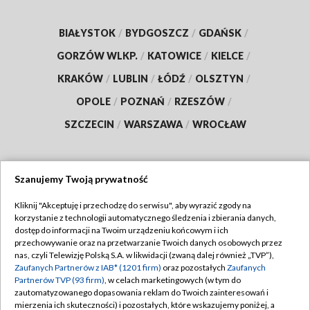
BIAŁYSTOK
/
BYDGOSZCZ
/
GDAŃSK
/
GORZÓW WLKP.
/
KATOWICE
/
KIELCE
/
KRAKÓW
/
LUBLIN
/
ŁÓDŹ
/
OLSZTYN
/
OPOLE
/
POZNAŃ
/
RZESZÓW
/
SZCZECIN
/
WARSZAWA
/
WROCŁAW
Szanujemy Twoją prywatność
Dołącz do nas:
Kliknij "Akceptuję i przechodzę do serwisu", aby wyrazić zgody na
korzystanie z technologii automatycznego śledzenia i zbierania danych,
TVP
dostęp do informacji na Twoim urządzeniu końcowym i ich
Abonament TVP
przechowywanie oraz na przetwarzanie Twoich danych osobowych przez
Regulamin TVP
nas, czyli Telewizję Polską S.A. w likwidacji (zwaną dalej również „TVP”),
Emisja w TVP
Polityka prywatności
Zaufanych Partnerów z IAB* (1201 firm)
oraz pozostałych
Zaufanych
Partnerów TVP (93 firm)
, w celach marketingowych (w tym do
Centrum informacji TVP
Moje zgody
zautomatyzowanego dopasowania reklam do Twoich zainteresowań i
mierzenia ich skuteczności) i pozostałych, które wskazujemy poniżej, a
Naziemna Telewizja Cyfrowa