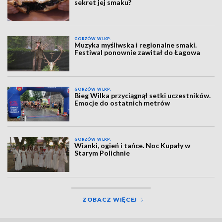
sekret jej smaku?
GORZÓW WLKP.
Muzyka myśliwska i regionalne smaki.
Festiwal ponownie zawitał do Łagowa
GORZÓW WLKP.
Bieg Wilka przyciągnął setki uczestników.
Emocje do ostatnich metrów
GORZÓW WLKP.
Wianki, ogień i tańce. Noc Kupały w
Starym Polichnie
ZOBACZ WIĘCEJ