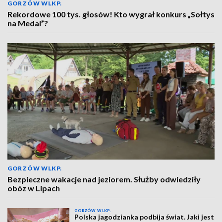
GORZÓW WLKP.
Rekordowe 100 tys. głosów! Kto wygrał konkurs „Sołtys
na Medal”?
GORZÓW WLKP.
Bezpieczne wakacje nad jeziorem. Służby odwiedziły
obóz w Lipach
GORZÓW WLKP.
Polska jagodzianka podbija świat. Jaki jest