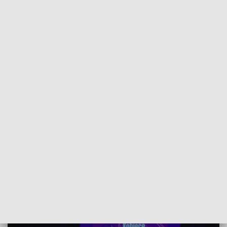
POWRÓT DO
GORZÓW WLKP.
TVP REGIONY
Kobiece Popołudnie w Sulechowie:
sztuka, inspiracje i spotkanie z Katarzyną
Glinką
2025-11-17
Karolina Naduk