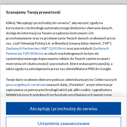
Szanujemy Twoją prywatność
Dołącz do nas:
Kliknij "Akceptuję i przechodzę do serwisu", aby wyrazić zgody na
korzystanie z technologii automatycznego śledzenia i zbierania danych,
TVP
dostęp do informacji na Twoim urządzeniu końcowym i ich
Abonament TVP
przechowywanie oraz na przetwarzanie Twoich danych osobowych przez
Regulamin TVP
nas, czyli Telewizję Polską S.A. w likwidacji (zwaną dalej również „TVP”),
Emisja w TVP
Polityka prywatności
Zaufanych Partnerów z IAB* (1201 firm)
oraz pozostałych
Zaufanych
Partnerów TVP (93 firm)
, w celach marketingowych (w tym do
Centrum informacji TVP
Moje zgody
zautomatyzowanego dopasowania reklam do Twoich zainteresowań i
mierzenia ich skuteczności) i pozostałych, które wskazujemy poniżej, a
Naziemna Telewizja Cyfrowa
Pomoc
także zgody na udostępnianie przez nas identyfikatora PPID do Google.
Sklep TVP
Biuro reklamy
Twoje dane osobowe zbierane podczas odwiedzania przez Ciebie naszych
Rada Programowa
Kontakt
poszczególnych serwisów
zwanych dalej „Portalem”, w tym informacje
zapisywane za pomocą technologii takich jak: pliki cookie, sygnalizatory
System NOS
WWW lub innych podobnych technologii umożliwiających świadczenie
dopasowanych i bezpiecznych usług, personalizację treści oraz reklam,
Informacje o nadawcy
Kanały
udostępnianie funkcji mediów społecznościowych oraz analizowanie
Akceptuję i przechodzę do serwisu
ruchu w Internecie.
Program dla prasy
©2026 Telewizja Polska S.A. w likwidacji
Biuro Reklamy
Twoje dane osobowe zbierane podczas odwiedzania przez Ciebie
Ustawienia zaawansowane
poszczególnych serwisów
na Portalu, takie jak adresy IP, identyfikatory