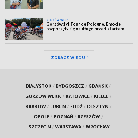
GORZÓW WLKP.
Gorzów żył Tour de Pologne. Emocje
rozpoczęły się na długo przed startem
ZOBACZ WIĘCEJ
BIAŁYSTOK
/
BYDGOSZCZ
/
GDAŃSK
/
GORZÓW WLKP.
/
KATOWICE
/
KIELCE
/
KRAKÓW
/
LUBLIN
/
ŁÓDŹ
/
OLSZTYN
/
OPOLE
/
POZNAŃ
/
RZESZÓW
/
SZCZECIN
/
WARSZAWA
/
WROCŁAW