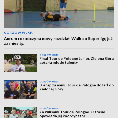
GORZÓW WLKP.
Aurum rozpoczyna nowy rozdział. Walka o Superligę już
za miesiąc
GORZÓW WLKP.
Finał Tour de Pologne Junior. Zielona Góra
gościła młode talenty
GORZÓW WLKP.
3. etap za nami. Tour de Pologne dotarł do
Zielonej Góry
GORZÓW WLKP.
Za kulisami Tour de Pologne. O trasie
opowiada jej koordynator