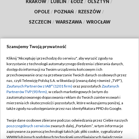
KRAKÓW
/
LUBLIN
/
ŁÓDŹ
/
OLSZTYN
/
OPOLE
/
POZNAŃ
/
RZESZÓW
/
SZCZECIN
/
WARSZAWA
/
WROCŁAW
Szanujemy Twoją prywatność
Dołącz do nas:
Kliknij "Akceptuję i przechodzę do serwisu", aby wyrazić zgody na
korzystanie z technologii automatycznego śledzenia i zbierania danych,
TVP
dostęp do informacji na Twoim urządzeniu końcowym i ich
Abonament TVP
przechowywanie oraz na przetwarzanie Twoich danych osobowych przez
Regulamin TVP
nas, czyli Telewizję Polską S.A. w likwidacji (zwaną dalej również „TVP”),
Emisja w TVP
Polityka prywatności
Zaufanych Partnerów z IAB* (1201 firm)
oraz pozostałych
Zaufanych
Partnerów TVP (93 firm)
, w celach marketingowych (w tym do
Centrum informacji TVP
Moje zgody
zautomatyzowanego dopasowania reklam do Twoich zainteresowań i
mierzenia ich skuteczności) i pozostałych, które wskazujemy poniżej, a
Naziemna Telewizja Cyfrowa
Pomoc
także zgody na udostępnianie przez nas identyfikatora PPID do Google.
Sklep TVP
Biuro reklamy
Twoje dane osobowe zbierane podczas odwiedzania przez Ciebie naszych
Rada Programowa
Kontakt
poszczególnych serwisów
zwanych dalej „Portalem”, w tym informacje
zapisywane za pomocą technologii takich jak: pliki cookie, sygnalizatory
System NOS
WWW lub innych podobnych technologii umożliwiających świadczenie