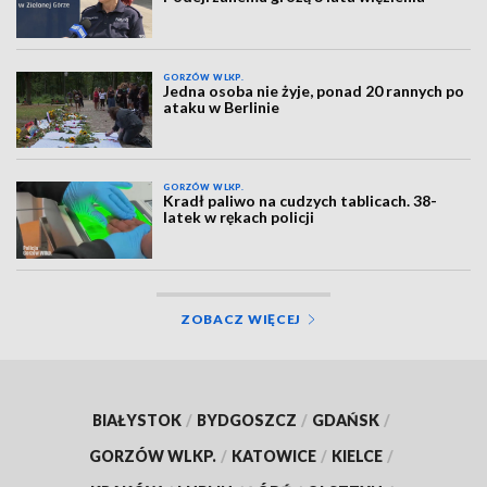
GORZÓW WLKP.
Jedna osoba nie żyje, ponad 20 rannych po
ataku w Berlinie
GORZÓW WLKP.
Kradł paliwo na cudzych tablicach. 38-
latek w rękach policji
ZOBACZ WIĘCEJ
BIAŁYSTOK
/
BYDGOSZCZ
/
GDAŃSK
/
GORZÓW WLKP.
/
KATOWICE
/
KIELCE
/