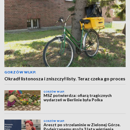
GORZÓW WLKP.
Okradł listonosza i zniszczył listy. Teraz czeka go proces
GORZÓW WLKP.
MSZ potwierdza: ofiarą tragicznych
wydarzeń w Berlinie była Polka
GORZÓW WLKP.
Areszt po strzelaninie w Zielonej Górze.
Podejrzanemu grożą 3 lata więzienia