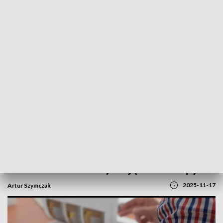
POWRÓT DO
GORZÓW WLKP.
TVP REGIONY
Ponad dwa lata po morderstwie 78-latki
w Gorzowie. Śledczy mają nowe tropy
2025-11-17
Artur Szymczak