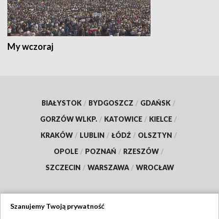
My wczoraj
BIAŁYSTOK
/
BYDGOSZCZ
/
GDAŃSK
/
GORZÓW WLKP.
/
KATOWICE
/
KIELCE
/
KRAKÓW
/
LUBLIN
/
ŁÓDŹ
/
OLSZTYN
/
OPOLE
/
POZNAŃ
/
RZESZÓW
/
SZCZECIN
/
WARSZAWA
/
WROCŁAW
Szanujemy Twoją prywatność
Dołącz do nas: