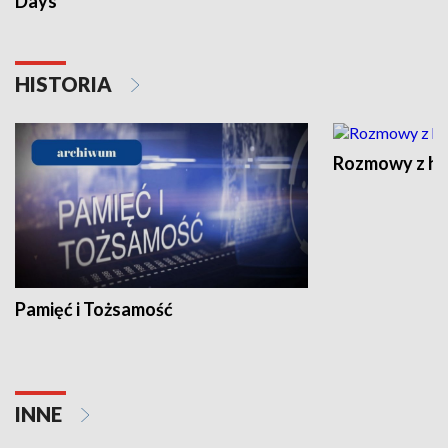
Days
HISTORIA
Rozmowy z his
Pamięć i Tożsamość
INNE